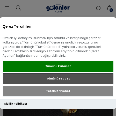
0
Ana sayfa
/
Aksesuar
/
22 Ayar Altın Aksesuar
/
Çerez Tercihleri
22 Ayar Altın Greek Dorikalı Kolye Ucu
Size en iyi deneyimi sunmak için zorunlu ve isteğe bağlı çerezler
22 Ayar Altın Greek Dorikalı Kolye Ucu
kullanıyoruz. “Tümünü kabul et” derseniz analitik ve pazarlama
çerezleri de etkinleşir. “Tümünü reddet” yalnızca zorunlu çerezleri
bırakır. Tercihlerinizi dilediğiniz zaman sayfanın altındaki “Çerez
Ayarları” bağlantısından değiştirebilirsiniz.
Tümünü kabul et
Tümünü reddet
Tercihleri yönet
Gizlilik Politikası