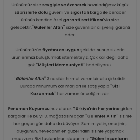
Ürünümüz size
sevgiyle ve özenerek
hazırladığımız küçük
süprizlerle dolu
güvenli ve
sigortalı
kargo ile beraber
ürünün kendine özel
garanti sertifikası'
yla size
gelecektir.''
Gülenler Altın
'' size güvenli bir alışverişi garanti
eder.
Ürünümüzün
fiyatını en uygun
şekilde sunup sizlerle
ürünlerimizi buluşturmak istemekteyiz. Çok kar değil daha
çok ''
Müşteri Memnuniyeti
'' hedefliyoruz.
''
Gülenler Altın
'' 3 nesildir hizmet veren bir aile şirketidir.
Burada minumum kar marjları ile satış yapıp ''
Sizi
Kazanmak
'' her zaman önceliğimizdir.
Fenomen Kuyumcu
'nuz olarak
Türkiye'nin her yerine
giden
kargoları ile bu yıl 3. mağazasını açan ''
Gülenler Altın
'' sizinle
her geçen gün daha da büyüyor. Samimiyetin, enerjinin,
duygunun, heyecanın en güzel halini sizinle yaşamak
muazzam. Bizi taçlandıran sloganımız
''Gülen İnsanların