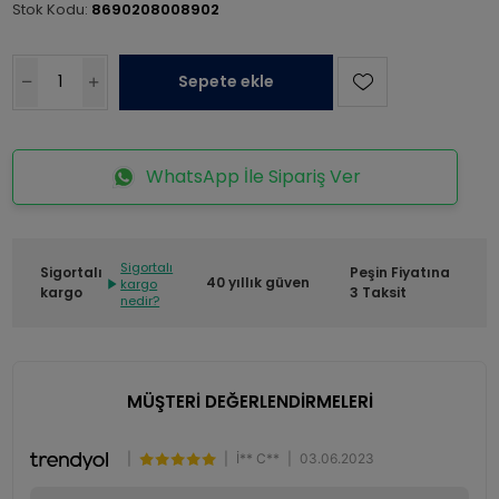
Stok Kodu:
8690208008902
Sepete ekle
WhatsApp İle Sipariş Ver
Sigortalı
Sigortalı
Peşin Fiyatına
40 yıllık güven
kargo
kargo
3 Taksit
nedir?
MÜŞTERİ DEĞERLENDİRMELERİ
|
|
İ** C**
|
03.06.2023