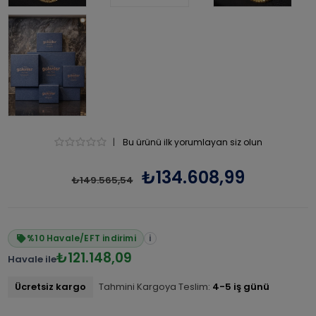
|
Bu ürünü ilk yorumlayan siz olun
₺134.608,99
₺149.565,54
%10 Havale/EFT indirimi
i
₺121.148,09
Havale ile
Ücretsiz kargo
Tahmini Kargoya Teslim:
4-5 iş günü