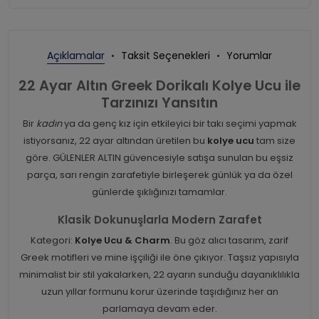
Açıklamalar
Taksit Seçenekleri
Yorumlar
22 Ayar Altın Greek Dorikalı Kolye Ucu ile
Tarzınızı Yansıtın
Bir
kadın
ya da genç kız için etkileyici bir takı seçimi yapmak
istiyorsanız, 22 ayar altından üretilen bu
kolye ucu
tam size
göre. GÜLENLER ALTIN güvencesiyle satışa sunulan bu eşsiz
parça, sarı rengin zarafetiyle birleşerek günlük ya da özel
günlerde şıklığınızı tamamlar.
Klasik Dokunuşlarla Modern Zarafet
Kategori:
Kolye Ucu & Charm
. Bu göz alıcı tasarım, zarif
Greek motifleri ve mine işçiliği ile öne çıkıyor. Taşsız yapısıyla
minimalist bir stil yakalarken, 22 ayarın sunduğu dayanıklılıkla
uzun yıllar formunu korur üzerinde taşıdığınız her an
parlamaya devam eder.