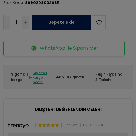
Stok Kodu:
8690208002085
Sepete ekle
WhatsApp İle Sipariş Ver
Sigortalı
Sigortalı
Peşin Fiyatına
40 yıllık güven
kargo
kargo
3 Taksit
nedir?
MÜŞTERİ DEĞERLENDİRMELERİ
|
|
B** G**
|
02.02.2024