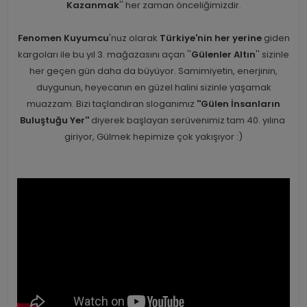
Kazanmak
'' her zaman önceliğimizdir.
Fenomen Kuyumcu
'nuz olarak
Türkiye'nin her yerine
giden
kargoları ile bu yıl 3. mağazasını açan ''
Gülenler Altın
'' sizinle
her geçen gün daha da büyüyor. Samimiyetin, enerjinin,
duygunun, heyecanın en güzel halini sizinle yaşamak
muazzam. Bizi taçlandıran sloganımız
''Gülen İnsanların
Buluştuğu Yer''
diyerek başlayan serüvenimiz tam 40. yılına
giriyor, Gülmek hepimize çok yakışıyor :)