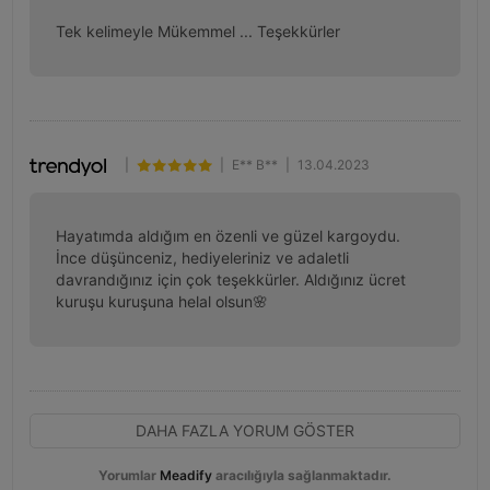
Tek kelimeyle Mükemmel ... Teşekkürler
|
|
E** B**
|
13.04.2023
Hayatımda aldığım en özenli ve güzel kargoydu. 
İnce düşünceniz, hediyeleriniz ve adaletli 
davrandığınız için çok teşekkürler. Aldığınız ücret 
kuruşu kuruşuna helal olsun🌸
DAHA FAZLA YORUM GÖSTER
Yorumlar
Meadify
aracılığıyla sağlanmaktadır.