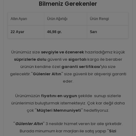
Bilmeniz Gerekenler
Altın Ayarı
Ürün Ağırlığı
Ürün Rengi
22 Ayar
46,98 gr.
Sarı
Ürünümüz size
sevgiyle ve özenerek
hazırladığımız küçük
süprizlerle dolu
güvenli ve
sigortalı
kargo ile beraber
ürünün kendine özel
garanti sertifikası'
yla size
gelecektir.''
Gülenler Altın
'' size güvenli bir alışverişi garanti
eder.
Ürünümüzün
fiyatını en uygun
şekilde sunup sizlerle
ürünlerimizi buluşturmak istemekteyiz. Çok kar değil daha
çok ''
Müşteri Memnuniyeti
'' hedefliyoruz.
''
Gülenler Altın
'' 3 nesildir hizmet veren bir aile şirketidir.
Burada minumum kar marjları ile satış yapıp ''
Sizi