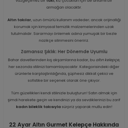
vazgeçilmez bir
takı
, kız çocukları için de anlamlı bir
armağan olacaktır.
Altın takılar
, uzun ömürlü kullanım vadeder; ancak orijinalliği
korumak için kimyasal temizlik malzemelerinden uzak
tutulmalıdır. Sararmayı önlemek adına yumuşak bir bezle
nazikçe silinmesini öneririz.
Zamansız Şıklık: Her Dönemde Uyumlu
Bahar davetlerinden kış akşamlarına kadar, bu
altın kelepçe
,
her sezonda stilinizi tamamlayacaktır. Kategorisindeki diğer
ürünlerle karşılaştırıldığında, şüphesiz dikkat çekici ve
sofistike bir seçenek olarak öne çıkıyor.
Tüm güzellikleri kendi stilinizle buluşturun! Satın almak için
şimdi harekete geçin ve kendinizi ya da sevdiklerinizi bu zarif
kadın bileklik takısıyla
sürpriz yaparak mutlu edin!
22 Ayar Altın Gurmet Kelepçe Hakkında