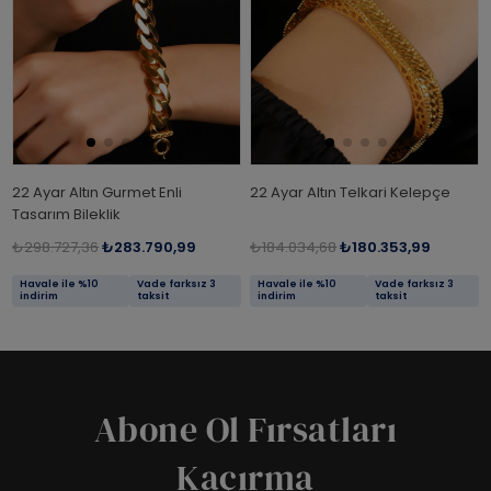
22 Ayar Altın Gurmet Enli
22 Ayar Altın Telkari Kelepçe
Tasarım Bileklik
₺298.727,36
₺283.790,99
₺184.034,68
₺180.353,99
Havale ile %10
Vade farksız 3
Havale ile %10
Vade farksız 3
indirim
taksit
indirim
taksit
Abone Ol Fırsatları
Kaçırma