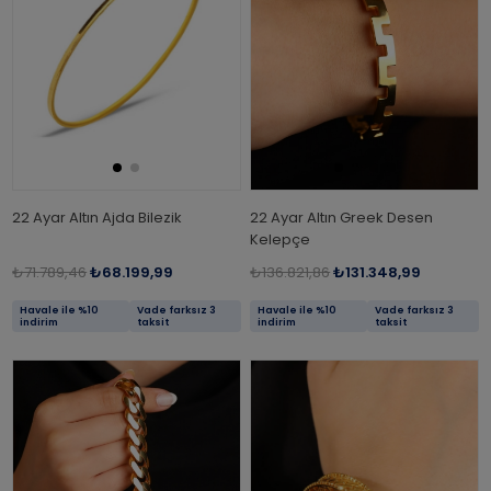
22 Ayar Altın Ajda Bilezik
22 Ayar Altın Greek Desen
Kelepçe
₺71.789,46
₺68.199,99
₺136.821,86
₺131.348,99
Havale ile %10
Vade farksız 3
Havale ile %10
Vade farksız 3
indirim
taksit
indirim
taksit