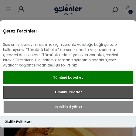
0
Ana sayfa
/
Bilezik
/
22 Ayar Altın Bilezik
/
Çerez Tercihleri
22 Ayar Altın Gurmet Kelepçe
Size en iyi deneyimi sunmak için zorunlu ve isteğe bağlı çerezler
22 Ayar Altın Gurmet Kelepçe
kullanıyoruz. “Tümünü kabul et” derseniz analitik ve pazarlama
çerezleri de etkinleşir. “Tümünü reddet” yalnızca zorunlu çerezleri
bırakır. Tercihlerinizi dilediğiniz zaman sayfanın altındaki “Çerez
Ayarları” bağlantısından değiştirebilirsiniz.
Tümünü kabul et
Tümünü reddet
Tercihleri yönet
Gizlilik Politikası