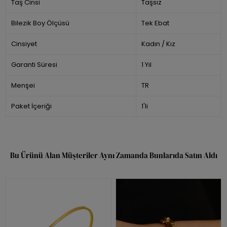
Taş Cinsi
Taşsız
Bilezik Boy Ölçüsü
Tek Ebat
Cinsiyet
Kadın / Kız
Garanti Süresi
1 Yıl
Menşei
TR
Paket İçeriği
1'li
Bu Ürünü Alan Müşteriler Aynı Zamanda Bunlarıda Satın Aldı