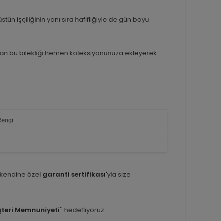
tün işçiliğinin yanı sıra hafifliğiyle de gün boyu
anlayan bu bilekliği hemen koleksiyonunuza ekleyerek
Rengi
 kendine özel
garanti sertifikası'
yla size
teri Memnuniyeti
'' hedefliyoruz.