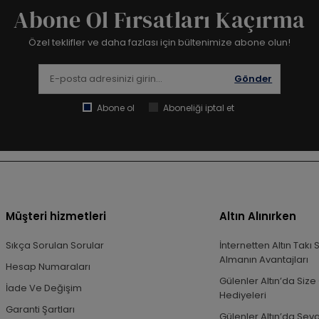
Abone Ol Fırsatları Kaçırma
Özel teklifler ve daha fazlası için bültenimize abone olun!
Gönder
Abone ol
Aboneliği iptal et
Müşteri hizmetleri
Altın Alınırken
Sıkça Sorulan Sorular
İnternetten Altın Takı 
Almanın Avantajları
Hesap Numaraları
Gülenler Altın’da Size 
İade Ve Değişim
Hediyeleri
Garanti Şartları
Gülenler Altın’da Sevg