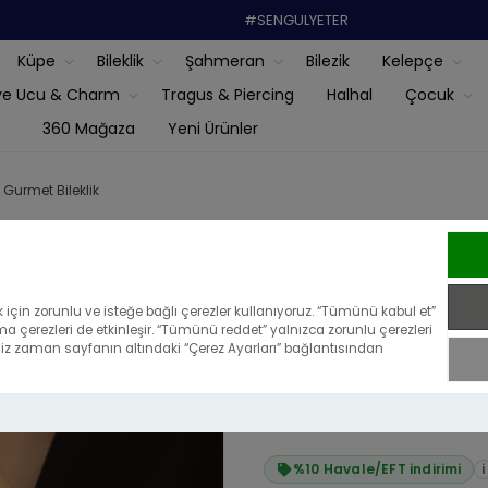
#SENGULYETER
Küpe
Bileklik
Şahmeran
Bilezik
Kelepçe
ye Ucu & Charm
Tragus & Piercing
Halhal
Çocuk
360 Mağaza
Yeni Ürünler
 Gurmet Bileklik
22 Ayar Altın
için zorunlu ve isteğe bağlı çerezler kullanıyoruz. “Tümünü kabul et”
ma çerezleri de etkinleşir. “Tümünü reddet” yalnızca zorunlu çerezleri
|
Bu ürünü ilk yoru
iğiniz zaman sayfanın altındaki “Çerez Ayarları” bağlantısından
₺53.881,10
₺48.492,99
%10 Havale/EFT indirimi
i