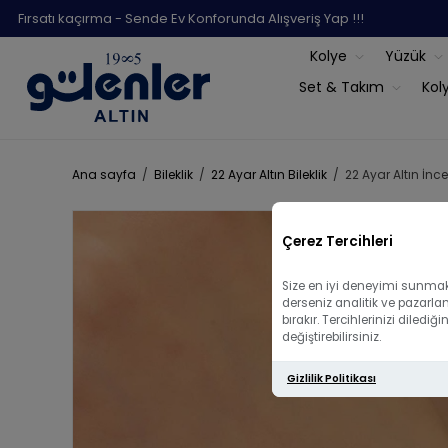
Fırsatı kaçırma - Sende Ev Konforunda Alışveriş Yap !!!
Kolye
Yüzük
Set & Takım
Kol
Ana sayfa
/
Bileklik
/
22 Ayar Altın Bileklik
/
22 Ayar Altın İnce
Çerez Tercihleri
Size en iyi deneyimi sunmak 
derseniz analitik ve pazarla
bırakır. Tercihlerinizi diled
değiştirebilirsiniz.
Gizlilik Politikası