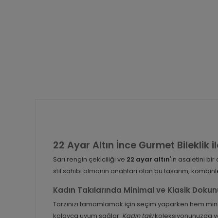
22 Ayar Altın İnce Gurmet Bileklik 
Sarı rengin çekiciliği ve
22 ayar altın
'ın asaletini b
stil sahibi olmanın anahtarı olan bu tasarım, kombinl
Kadın Takılarında Minimal ve Klasik Dokun
Tarzınızı tamamlamak için seçim yaparken hem minima
kolayca uyum sağlar.
Kadın takı
koleksiyonunuzda ye