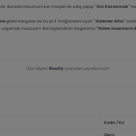
etidir. Burada minumum kar marjları ile satış yapıp ''
Sizi Kazanmak
'' h
ine
giden kargoları ile bu yıl 3. mağazasını açan ''
Gülenler Altın
'' siz
nle yaşamak muazzam. Bizi taçlandıran sloganımız
''Gülen İnsanların 
Ürün bilgileri
Meadify
tarafından yayınlanmıştır!
Kadın / Kız
Genç