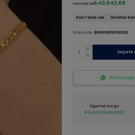
₺43.643,69
Havale ile
Son 1 stok var
Ücretsiz ka
Stok Kodu:
8692080039333
Sepete 
WhatsApp İ
Sigortalı kargo
Sigortalı kargo nedir?