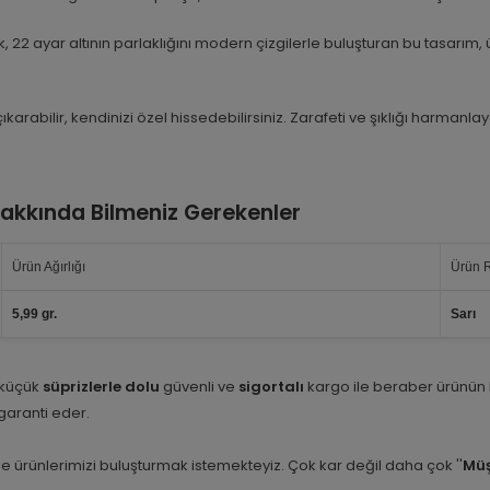
 22 ayar altının parlaklığını modern çizgilerle buluşturan bu tasarım, üs
 çıkarabilir, kendinizi özel hissedebilirsiniz. Zarafeti ve şıklığı harm
 Hakkında Bilmeniz Gerekenler
Ürün Ağırlığı
Ürün 
5,99 gr.
Sarı
 küçük
süprizlerle dolu
güvenli ve
sigortalı
kargo ile beraber ürünün
i garanti eder.
e ürünlerimizi buluşturmak istemekteyiz. Çok kar değil daha çok ''
Müş