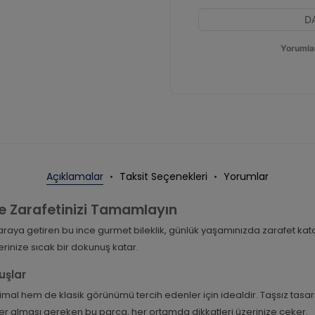
D
Yorumla
Açıklamalar
Taksit Seçenekleri
Yorumlar
ile Zarafetinizi Tamamlayın
ir araya getiren bu ince gurmet bileklik, günlük yaşamınızda zarafet 
erinize sıcak bir dokunuş katar.
uşlar
l hem de klasik görünümü tercih edenler için idealdir. Taşsız tasarım
r alması gereken bu parça, her ortamda dikkatleri üzerinize çeker.