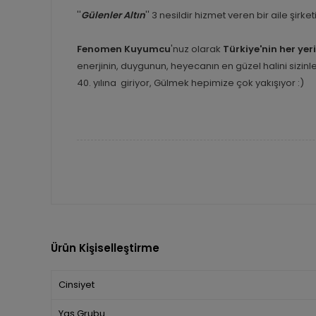
''
Gülenler Altın
'' 3 nesildir hizmet veren bir aile şirk
Fenomen Kuyumcu
'nuz olarak
Türkiye'nin her yer
enerjinin, duygunun, heyecanın en güzel halini sizi
40. yılına giriyor, Gülmek hepimize çok yakışıyor :)
Ürün Kişiselleştirme
Cinsiyet
Yaş Grubu