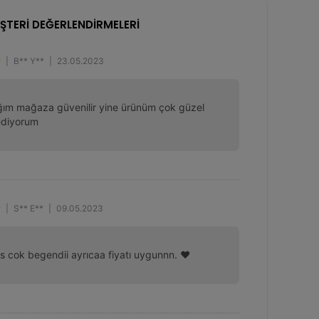
ŞTERİ DEĞERLENDİRMELERİ
|
B** Y**
|
23.05.2023
tığım mağaza güvenilir yine ürünüm çok güzel 
ediyorum
|
S** E**
|
09.05.2023
s cok begendii ayrıcaa fiyatı uygunnn. ❤️