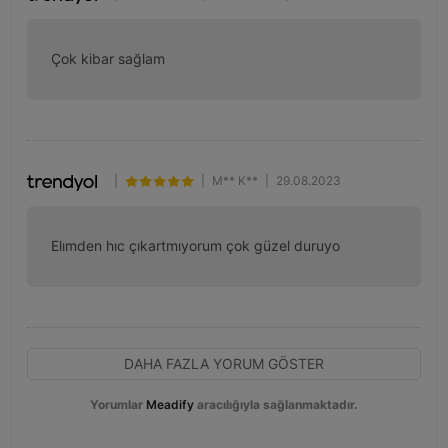
Çok kibar sağlam
|
|
M** K**
|
29.08.2023
Elımden hıc çıkartmıyorum çok güzel duruyo
DAHA FAZLA YORUM GÖSTER
Yorumlar
Meadify
aracılığıyla sağlanmaktadır.