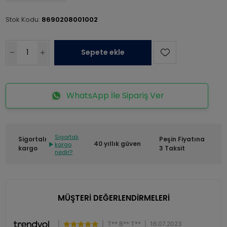
Stok Kodu:
8690208001002
Sepete ekle
WhatsApp İle Sipariş Ver
Sigortalı
Sigortalı
Peşin Fiyatına
40 yıllık güven
kargo
kargo
3 Taksit
nedir?
MÜŞTERİ DEĞERLENDİRMELERİ
|
|
T** B** T**
|
16.07.2023