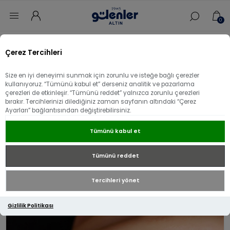
0
Ana sayfa
/
Yüzük
/
22 Ayar Altın Yüzük
/
Çerez Tercihleri
22 Ayar Altın Kalemli Dorikalı Tasarım Yüzük
Size en iyi deneyimi sunmak için zorunlu ve isteğe bağlı çerezler
22 Ayar Altın Kalemli Dorikalı Tasarım
kullanıyoruz. “Tümünü kabul et” derseniz analitik ve pazarlama
çerezleri de etkinleşir. “Tümünü reddet” yalnızca zorunlu çerezleri
Yüzük
bırakır. Tercihlerinizi dilediğiniz zaman sayfanın altındaki “Çerez
Ayarları” bağlantısından değiştirebilirsiniz.
Tümünü kabul et
Tümünü reddet
Tercihleri yönet
Gizlilik Politikası