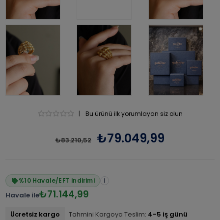
|
Bu ürünü ilk yorumlayan siz olun
₺79.049,99
₺83.210,52
%10 Havale/EFT indirimi
i
₺71.144,99
Havale ile
Ücretsiz kargo
Tahmini Kargoya Teslim:
4-5 iş günü