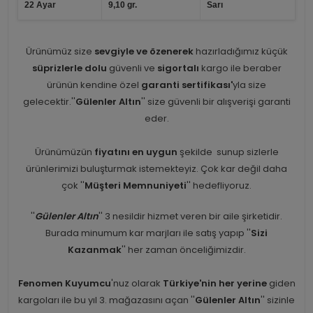
22 Ayar
9,10 gr.
Sarı
Ürünümüz size
sevgiyle ve özenerek
hazırladığımız küçük
süprizlerle dolu
güvenli ve
sigortalı
kargo ile beraber
ürünün kendine özel
garanti sertifikası'
yla size
gelecektir.''
Gülenler Altın
'' size güvenli bir alışverişi garanti
eder.
Ürünümüzün
fiyatını en uygun
şekilde sunup sizlerle
ürünlerimizi buluşturmak istemekteyiz. Çok kar değil daha
çok ''
Müşteri Memnuniyeti
'' hedefliyoruz.
''
Gülenler Altın
'' 3 nesildir hizmet veren bir aile şirketidir.
Burada minumum kar marjları ile satış yapıp ''
Sizi
Kazanmak
'' her zaman önceliğimizdir.
Fenomen Kuyumcu
'nuz olarak
Türkiye'nin her yerine
giden
kargoları ile bu yıl 3. mağazasını açan ''
Gülenler Altın
'' sizinle