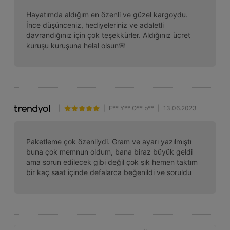
Hayatımda aldığım en özenli ve güzel kargoydu. 
İnce düşünceniz, hediyeleriniz ve adaletli 
davrandığınız için çok teşekkürler. Aldığınız ücret 
kuruşu kuruşuna helal olsun🌸
|
|
E** Y** O** b**
|
13.06.2023
Paketleme çok özenliydi. Gram ve ayarı yazılmıştı 
buna çok memnun oldum, bana biraz büyük geldi 
ama sorun edilecek gibi değil çok şık hemen taktım 
bir kaç saat içinde defalarca beğenildi ve soruldu