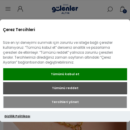
0
Ana sayfa
/
Kolye
/
22 Ayar Altın Kolye
/
Çerez Tercihleri
22 Ayar Altın Kalemli Mineli Kolye
Size en iyi deneyimi sunmak için zorunlu ve isteğe bağlı çerezler
22 Ayar Altın Kalemli Mineli Kolye
kullanıyoruz. “Tümünü kabul et” derseniz analitik ve pazarlama
çerezleri de etkinleşir. “Tümünü reddet” yalnızca zorunlu çerezleri
bırakır. Tercihlerinizi dilediğiniz zaman sayfanın altındaki “Çerez
Ayarları” bağlantısından değiştirebilirsiniz.
Tümünü kabul et
Tümünü reddet
Tercihleri yönet
Gizlilik Politikası