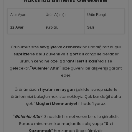
Hakkında Bilmeniz Gerekenler
Altın Ayarı
Ürün Ağırlığı
Ürün Rengi
22 Ayar
9,75 gr.
Sarı
Ürünümüz size
sevgiyle ve özenerek
hazırladığımız küçük
süprizlerle dolu
güvenli ve
sigortalı
kargo ile beraber
ürünün kendine özel
garanti sertifikası'
yla size
gelecektir.''
Gülenler Altın
'' size güvenli bir alışverişi garanti
eder.
Ürünümüzün
fiyatını en uygun
şekilde sunup sizlerle
ürünlerimizi buluşturmak istemekteyiz. Çok kar değil daha
çok ''
Müşteri Memnuniyeti
'' hedefliyoruz.
''
Gülenler Altın
'' 3 nesildir hizmet veren bir aile şirketidir.
Burada minumum kar marjları ile satış yapıp ''
Sizi
Kazanmak
'' her zaman önceliğimizdir.