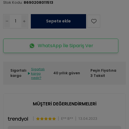
Stok Kodu:
8690208011513
Sepete ekle
WhatsApp İle Sipariş Ver
Sigortalı
Sigortalı
Peşin Fiyatına
40 yıllık güven
kargo
kargo
3 Taksit
nedir?
MÜŞTERİ DEĞERLENDİRMELERİ
|
|
E** B**
|
13.04.2023