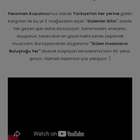
Fenomen Kuyumcu
'nuz olarak
Türkiye'nin her yerine
giden
kargoları ile bu yıl 3. mağazasını açan ''
Gülenler Altın
'' sizinle
her geçen gün daha da büyüyor. Samimiyetin, enerjinin,
duygunun, heyecanın en güzel halini sizinle yaşamak
muazzam. Bizi taçlandıran sloganımız
''Gülen İnsanların
Buluştuğu Yer''
diyerek başlayan serüvenimiz tam 40. yılına
giriyor, Gülmek hepimize çok yakışıyor :)