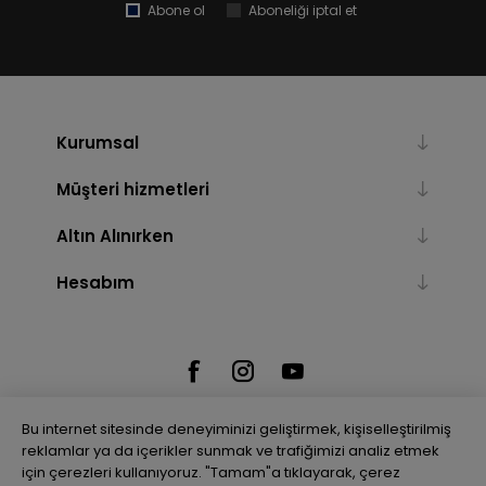
Abone ol
Aboneliği iptal et
Kurumsal
Müşteri hizmetleri
Altın Alınırken
Hesabım
Bu internet sitesinde deneyiminizi geliştirmek, kişiselleştirilmiş
reklamlar ya da içerikler sunmak ve trafiğimizi analiz etmek
için çerezleri kullanıyoruz. "Tamam"a tıklayarak, çerez
Powered by
nopCommerce