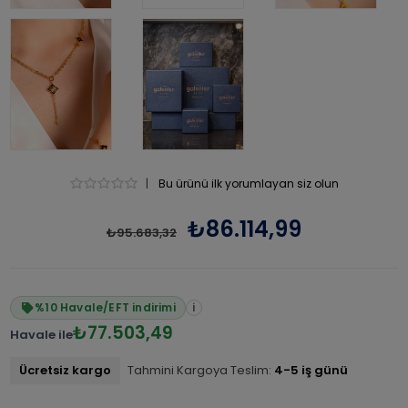
|
Bu ürünü ilk yorumlayan siz olun
₺86.114,99
₺95.683,32
%10 Havale/EFT indirimi
i
₺77.503,49
Havale ile
Ücretsiz kargo
Tahmini Kargoya Teslim:
4-5 iş günü