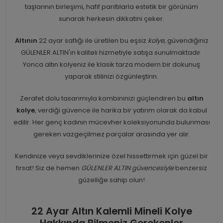
taşlarının birleşimi, hafif parıltılarla estetik bir görünüm
sunarak herkesin dikkatini çeker.
Altının
22 ayar saflığı ile üretilen bu eşsiz
kolye
, güvendiğiniz
GÜLENLER ALTIN'ın kaliteli hizmetiyle satışa sunulmaktadır.
Yonca altın kolyeniz ile klasik tarza modern bir dokunuş
yaparak stilinizi özgünleştirin.
Zerafet dolu tasarımıyla kombininizi güçlendiren bu
altın
kolye
, verdiği güvence ile harika bir yatırım olarak da kabul
edilir. Her genç kadının mücevher koleksiyonunda bulunması
gereken vazgeçilmez parçalar arasında yer alır.
Kendinize veya sevdiklerinize özel hissettirmek için güzel bir
fırsat! Siz de hemen
GÜLENLER ALTIN güvencesiyle
benzersiz
güzelliğe sahip olun!
22 Ayar Altın Kalemli Mineli Kolye