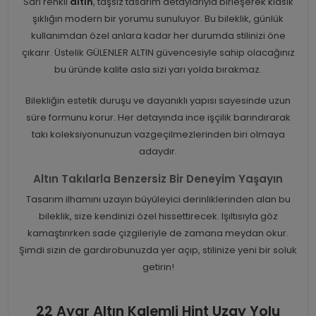
Sarı renkli
altın
, taşsız tasarım detaylarıyla birleşerek klasik
şıklığın modern bir yorumu sunuluyor. Bu bileklik, günlük
kullanımdan özel anlara kadar her durumda stilinizi öne
çıkarır. Üstelik GÜLENLER ALTIN güvencesiyle sahip olacağınız
bu üründe kalite asla sizi yarı yolda bırakmaz.
Bilekliğin estetik duruşu ve dayanıklı yapısı sayesinde uzun
süre formunu korur. Her detayında ince işçilik barındırarak
takı koleksiyonunuzun vazgeçilmezlerinden biri olmaya
adaydır.
Altın Takılarla Benzersiz Bir Deneyim Yaşayın
Tasarım ilhamını uzayın büyüleyici derinliklerinden alan bu
bileklik, size kendinizi özel hissettirecek. Işıltısıyla göz
kamaştırırken sade çizgileriyle de zamana meydan okur.
Şimdi sizin de gardırobunuzda yer açıp, stilinize yeni bir soluk
getirin!
22 Ayar Altın Kalemli Hint Uzay Yolu