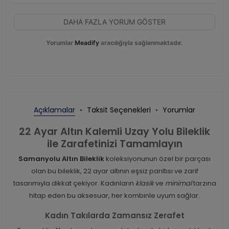
DAHA FAZLA YORUM GÖSTER
Yorumlar
Meadify
aracılığıyla sağlanmaktadır.
Açıklamalar
Taksit Seçenekleri
Yorumlar
22 Ayar Altın Kalemli Uzay Yolu Bileklik
ile Zarafetinizi Tamamlayın
Samanyolu Altın Bileklik
koleksiyonunun özel bir parçası
olan bu bileklik, 22 ayar altının eşsiz parıltısı ve zarif
tasarımıyla dikkat çekiyor. Kadınların
klasik
ve
minimal
tarzına
hitap eden bu aksesuar, her kombinle uyum sağlar.
Kadın Takılarda Zamansız Zerafet