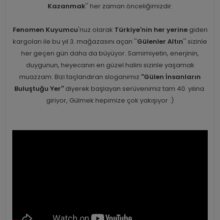
Kazanmak
'' her zaman önceliğimizdir.
Fenomen Kuyumcu
'nuz olarak
Türkiye'nin her yerine
giden
kargoları ile bu yıl 3. mağazasını açan ''
Gülenler Altın
'' sizinle
her geçen gün daha da büyüyor. Samimiyetin, enerjinin,
duygunun, heyecanın en güzel halini sizinle yaşamak
muazzam. Bizi taçlandıran sloganımız
''Gülen İnsanların
Buluştuğu Yer''
diyerek başlayan serüvenimiz tam 40. yılına
giriyor, Gülmek hepimize çok yakışıyor :)