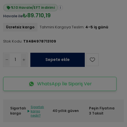
%10 Havale/EFT indirimi
i
₺89.710,19
Havale ile
Ücretsiz kargo
Tahmini Kargoya Teslim:
4-5 iş günü
Stok Kodu:
TX4B4978713109
Sepete ekle
WhatsApp İle Sipariş Ver
Sigortalı
Sigortalı
Peşin Fiyatına
40 yıllık güven
kargo
kargo
3 Taksit
nedir?