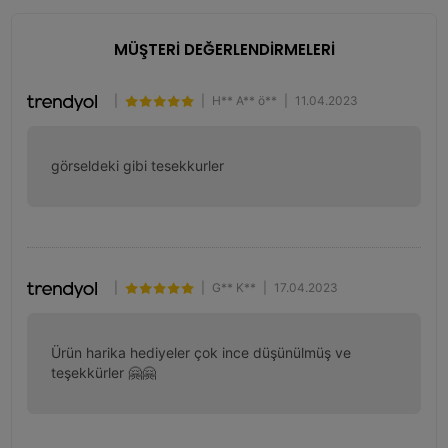
MÜŞTERİ DEĞERLENDİRMELERİ
|
|
H** A** ö**
|
11.04.2023
görseldeki gibi tesekkurler
|
|
G** K**
|
17.04.2023
Ürün harika hediyeler çok ince düşünülmüş ve 
teşekkürler 🤗🤗