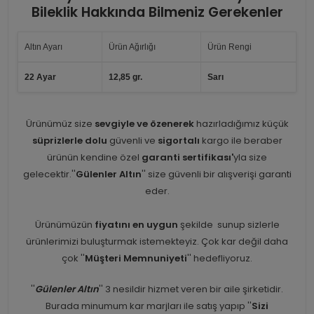
Bileklik Hakkında Bilmeniz Gerekenler
Altın Ayarı
Ürün Ağırlığı
Ürün Rengi
22 Ayar
12,85 gr.
Sarı
Ürünümüz size
sevgiyle ve özenerek
hazırladığımız küçük
süprizlerle dolu
güvenli ve
sigortalı
kargo ile beraber
ürünün kendine özel
garanti sertifikası'
yla size
gelecektir.''
Gülenler Altın
'' size güvenli bir alışverişi garanti
eder.
Ürünümüzün
fiyatını en uygun
şekilde sunup sizlerle
ürünlerimizi buluşturmak istemekteyiz. Çok kar değil daha
çok ''
Müşteri Memnuniyeti
'' hedefliyoruz.
''
Gülenler Altın
'' 3 nesildir hizmet veren bir aile şirketidir.
Burada minumum kar marjları ile satış yapıp ''
Sizi