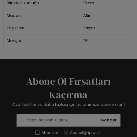
Bileklik Uzunluğu
19 cm
Maden
Altın
Taş Cinsi
Taşsız
Menşei
TR
Abone Ol Fırsatları
Kaçırma
Özel teklifler ve daha fazlası için bültenimize abone olun!
Gönder
Abone ol
Aboneliği iptal et