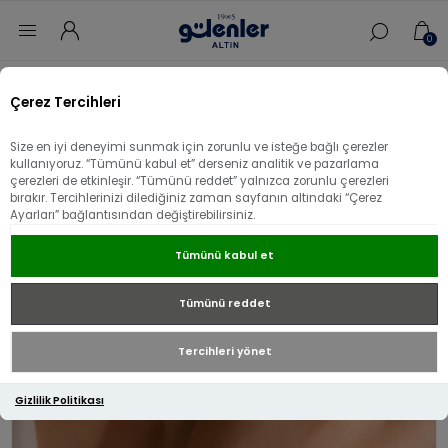
0
Ana sayfa
/
Bileklik
/
22 Ayar Altın Bileklik
/
Çerez Tercihleri
22 Ayar Altın Kalemli Hint Uzay Yolu Bileklik
Size en iyi deneyimi sunmak için zorunlu ve isteğe bağlı çerezler
22 Ayar Altın Kalemli Hint Uzay Yolu
kullanıyoruz. “Tümünü kabul et” derseniz analitik ve pazarlama
çerezleri de etkinleşir. “Tümünü reddet” yalnızca zorunlu çerezleri
Bileklik
bırakır. Tercihlerinizi dilediğiniz zaman sayfanın altındaki “Çerez
Ayarları” bağlantısından değiştirebilirsiniz.
Tümünü kabul et
Tümünü reddet
Tercihleri yönet
Gizlilik Politikası