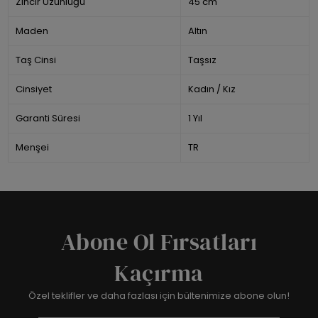
Zincir Uzunluğu
45 cm
Maden
Altın
Taş Cinsi
Taşsız
Cinsiyet
Kadın / Kız
Garanti Süresi
1 Yıl
Menşei
TR
Abone Ol Fırsatları
Kaçırma
Özel teklifler ve daha fazlası için bültenimize abone olun!