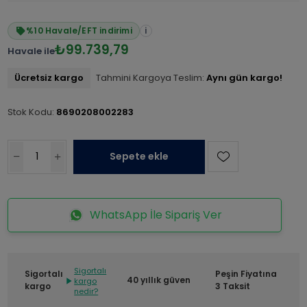
%10 Havale/EFT indirimi
i
₺99.739,79
Havale ile
Ücretsiz kargo
Tahmini Kargoya Teslim:
Aynı gün kargo!
Stok Kodu:
8690208002283
Sepete ekle
WhatsApp İle Sipariş Ver
Sigortalı
Sigortalı
Peşin Fiyatına
40 yıllık güven
kargo
kargo
3 Taksit
nedir?