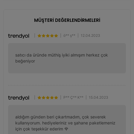
MÜŞTERİ DEĞERLENDİRMELERİ
|
|
ö** ş**
|
12.04.2023
satıcı da üründe müthiş iyiki almışım herkez çok 
beğeniyor
|
|
P** Ç** K**
|
15.04.2023
aldığım günden beri çıkartmadım, çok severek 
kullanıyorum. hediyeleriniz ve şahane paketlemeniz 
için çok teşekkür ederim 🌹