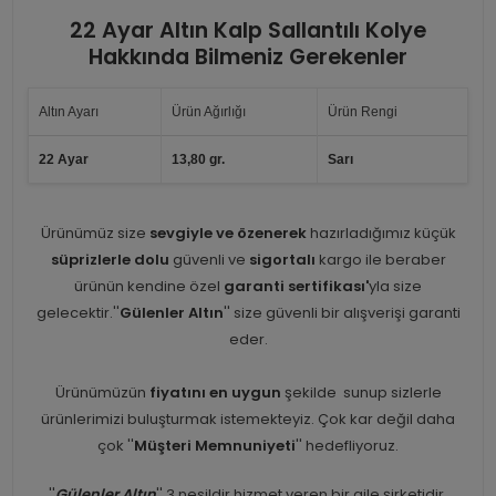
22 Ayar Altın Kalp Sallantılı Kolye
Hakkında Bilmeniz Gerekenler
Altın Ayarı
Ürün Ağırlığı
Ürün Rengi
22 Ayar
13,80 gr.
Sarı
Ürünümüz size
sevgiyle ve özenerek
hazırladığımız küçük
süprizlerle dolu
güvenli ve
sigortalı
kargo ile beraber
ürünün kendine özel
garanti sertifikası'
yla size
gelecektir.''
Gülenler Altın
'' size güvenli bir alışverişi garanti
eder.
Ürünümüzün
fiyatını en uygun
şekilde sunup sizlerle
ürünlerimizi buluşturmak istemekteyiz. Çok kar değil daha
çok ''
Müşteri Memnuniyeti
'' hedefliyoruz.
''
Gülenler Altın
'' 3 nesildir hizmet veren bir aile şirketidir.