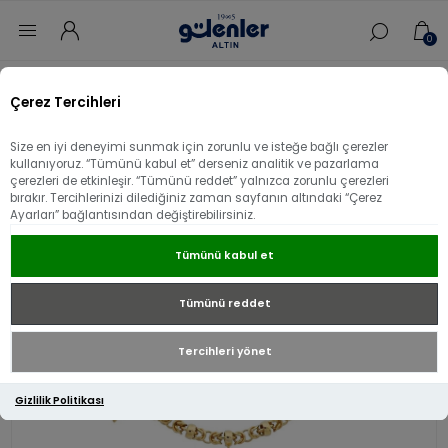
0
Ana sayfa
/
Kolye
/
22 Ayar Altın Kolye
/
Çerez Tercihleri
22 Ayar Altın Kalp Sallantılı Kolye
Size en iyi deneyimi sunmak için zorunlu ve isteğe bağlı çerezler
22 Ayar Altın Kalp Sallantılı Kolye
kullanıyoruz. “Tümünü kabul et” derseniz analitik ve pazarlama
çerezleri de etkinleşir. “Tümünü reddet” yalnızca zorunlu çerezleri
bırakır. Tercihlerinizi dilediğiniz zaman sayfanın altındaki “Çerez
Ayarları” bağlantısından değiştirebilirsiniz.
Tümünü kabul et
Tümünü reddet
Tercihleri yönet
Gizlilik Politikası