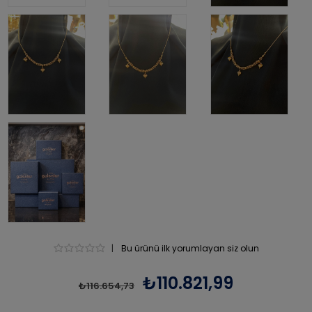
|
Bu ürünü ilk yorumlayan siz olun
₺110.821,99
₺116.654,73