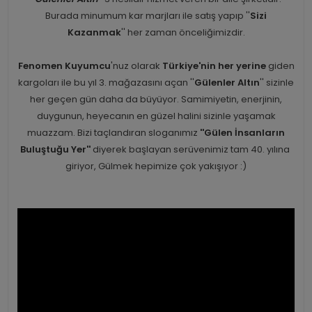
Burada minumum kar marjları ile satış yapıp ''
Sizi
Kazanmak
'' her zaman önceliğimizdir.
Fenomen Kuyumcu
'nuz olarak
Türkiye'nin her yerine
giden
kargoları ile bu yıl 3. mağazasını açan ''
Gülenler Altın
'' sizinle
her geçen gün daha da büyüyor. Samimiyetin, enerjinin,
duygunun, heyecanın en güzel halini sizinle yaşamak
muazzam. Bizi taçlandıran sloganımız
''Gülen İnsanların
Buluştuğu Yer''
diyerek başlayan serüvenimiz tam 40. yılına
giriyor, Gülmek hepimize çok yakışıyor :)