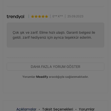
|
|
E** K**
|
25.09.2023
Çok şık ve zarif. Elime hızlı ulaştı. Garanti belgesi ile 
geldi. zarif hediyeniz için ayrıca teşekkür ederim.
DAHA FAZLA YORUM GÖSTER
Yorumlar
Meadify
aracılığıyla sağlanmaktadır.
Açıklamalar
Taksit Seçenekleri
Yorumlar