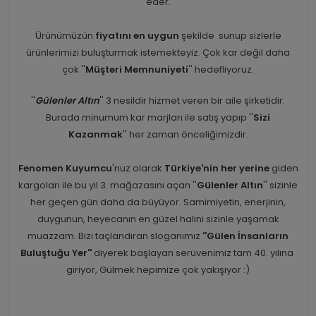
eder.
Ürünümüzün
fiyatını en uygun
şekilde sunup sizlerle
ürünlerimizi buluşturmak istemekteyiz. Çok kar değil daha
çok ''
Müşteri Memnuniyeti
'' hedefliyoruz.
''
Gülenler Altın
'' 3 nesildir hizmet veren bir aile şirketidir.
Burada minumum kar marjları ile satış yapıp ''
Sizi
Kazanmak
'' her zaman önceliğimizdir.
Fenomen Kuyumcu
'nuz olarak
Türkiye'nin her yerine
giden
kargoları ile bu yıl 3. mağazasını açan ''
Gülenler Altın
'' sizinle
her geçen gün daha da büyüyor. Samimiyetin, enerjinin,
duygunun, heyecanın en güzel halini sizinle yaşamak
muazzam. Bizi taçlandıran sloganımız
''Gülen İnsanların
Buluştuğu Yer''
diyerek başlayan serüvenimiz tam 40. yılına
giriyor, Gülmek hepimize çok yakışıyor :)