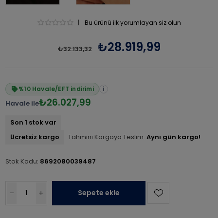
|
Bu ürünü ilk yorumlayan siz olun
₺28.919,99
₺32.133,32
%10 Havale/EFT indirimi
i
₺26.027,99
Havale ile
Son 1 stok var
Ücretsiz kargo
Tahmini Kargoya Teslim:
Aynı gün kargo!
Stok Kodu:
8692080039487
Sepete ekle