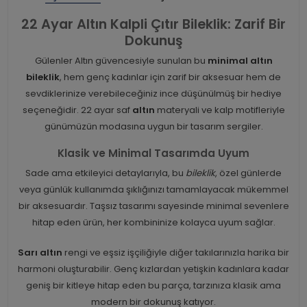
22 Ayar Altın Kalpli Çıtır Bileklik: Zarif Bir
Dokunuş
Gülenler Altın güvencesiyle sunulan bu
minimal altın
bileklik
, hem genç kadınlar için zarif bir aksesuar hem de
sevdiklerinize verebileceğiniz ince düşünülmüş bir hediye
seçeneğidir. 22 ayar saf
altın
materyali ve kalp motifleriyle
günümüzün modasına uygun bir tasarım sergiler.
Klasik ve Minimal Tasarımda Uyum
Sade ama etkileyici detaylarıyla, bu
bileklik
, özel günlerde
veya günlük kullanımda şıklığınızı tamamlayacak mükemmel
bir aksesuardır. Taşsız tasarımı sayesinde minimal sevenlere
hitap eden ürün, her kombininize kolayca uyum sağlar.
Sarı altın
rengi ve eşsiz işçiliğiyle diğer takılarınızla harika bir
harmoni oluşturabilir. Genç kızlardan yetişkin kadınlara kadar
geniş bir kitleye hitap eden bu parça, tarzınıza klasik ama
modern bir dokunuş katıyor.