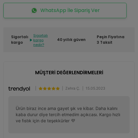
WhatsApp İle Sipariş Ver
Sigortalı
Sigortalı
Peşin Fiyatına
40 yıllık güven
kargo
kargo
3 Taksit
nedir?
MÜŞTERİ DEĞERLENDİRMELERİ
|
|
Zehra Ç.
|
15.05.2023
Ürün biraz ince ama gayet şık ve kibar. Daha kalını 
kaba durur diye tercih etmedim açıkcası. Kargo hızlı 
ve fıstık için de teşekkürler 💜