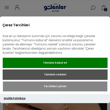
0
Ana sayfa
/
Bileklik
/
Altın Bileklik
/
Minimal Altın Bileklik
/
Çerez Tercihleri
22 Ayar Altın Kalpli Çıtır Bileklik
Size en iyi deneyimi sunmak için zorunlu ve isteğe bağlı çerezler
22 Ayar Altın Kalpli Çıtır Bileklik
kullanıyoruz. “Tümünü kabul et” derseniz analitik ve pazarlama
çerezleri de etkinleşir. “Tümünü reddet” yalnızca zorunlu çerezleri
bırakır. Tercihlerinizi dilediğiniz zaman sayfanın altındaki “Çerez
Ayarları” bağlantısından değiştirebilirsiniz.
Tümünü kabul et
Tümünü reddet
Tercihleri yönet
Gizlilik Politikası