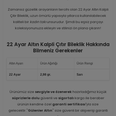
Zamansız güzellik arayanların tercihi olan 22 Ayar Altın Kalpli
Çıtır Bileklik, uzun ömürlü yapısıyla yıllarca kullanılabilecek
kaliteli bir
kadın takı
unsurudur. Şimdi bu eşsiz parçayı
koleksiyonunuza ekleyin ve stilinizi ön plana çıkarın!
22 Ayar Altın Kalpli Çıtır Bileklik Hakkında
Bilmeniz Gerekenler
Altın Ayarı
Ürün Ağırlığı
Ürün Rengi
22 Ayar
2,98 gr.
Sarı
Ürünümüz size
sevgiyle ve özenerek
hazırladığımız küçük
süprizlerle dolu
güvenli ve
sigortalı
kargo ile beraber
ürünün kendine özel
garanti sertifikası'
yla size
gelecektir.''
Gülenler Altın
'' size güvenli bir alışverişi garanti