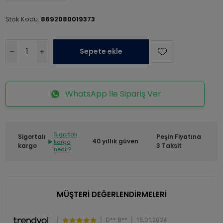
Stok Kodu:
8692080019373
Sepete ekle
WhatsApp İle Sipariş Ver
Sigortalı
Sigortalı
Peşin Fiyatına
40 yıllık güven
kargo
kargo
3 Taksit
nedir?
MÜŞTERİ DEĞERLENDİRMELERİ
|
|
D** B**
|
15.01.2024