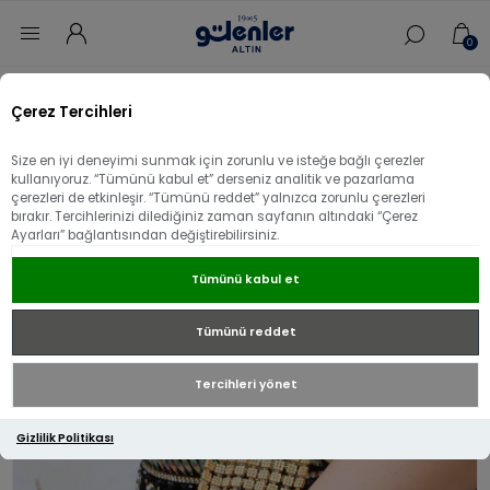
0
Ana sayfa
/
Sevgililer Gününe Özel
/
Çerez Tercihleri
22 Ayar Altın Kareli Şal Bileklik
Size en iyi deneyimi sunmak için zorunlu ve isteğe bağlı çerezler
22 Ayar Altın Kareli Şal Bileklik
kullanıyoruz. “Tümünü kabul et” derseniz analitik ve pazarlama
çerezleri de etkinleşir. “Tümünü reddet” yalnızca zorunlu çerezleri
bırakır. Tercihlerinizi dilediğiniz zaman sayfanın altındaki “Çerez
Ayarları” bağlantısından değiştirebilirsiniz.
Tümünü kabul et
Tümünü reddet
Tercihleri yönet
Gizlilik Politikası