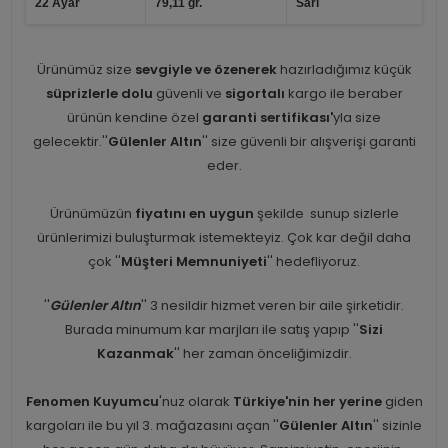
22 Ayar
79,11 gr.
Sarı
Ürünümüz size
sevgiyle ve özenerek
hazırladığımız küçük
süprizlerle dolu
güvenli ve
sigortalı
kargo ile beraber
ürünün kendine özel
garanti sertifikası'
yla size
gelecektir.''
Gülenler Altın
'' size güvenli bir alışverişi garanti
eder.
Ürünümüzün
fiyatını en uygun
şekilde sunup sizlerle
ürünlerimizi buluşturmak istemekteyiz. Çok kar değil daha
çok ''
Müşteri Memnuniyeti
'' hedefliyoruz.
''
Gülenler Altın
'' 3 nesildir hizmet veren bir aile şirketidir.
Burada minumum kar marjları ile satış yapıp ''
Sizi
Kazanmak
'' her zaman önceliğimizdir.
Fenomen Kuyumcu
'nuz olarak
Türkiye'nin her yerine
giden
kargoları ile bu yıl 3. mağazasını açan ''
Gülenler Altın
'' sizinle