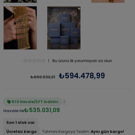
|
Bu ürünü ilk yorumlayan siz olun
₺594.478,99
₺660.532,21
%10 Havale/EFT indirimi
i
₺535.031,09
Havale ile
Son 1 stok var
Ücretsiz kargo
Tahmini Kargoya Teslim:
Aynı gün kargo!