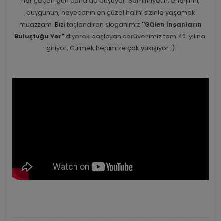
her geçen gün daha da büyüyor. Samimiyetin, enerjinin,
duygunun, heyecanın en güzel halini sizinle yaşamak
muazzam. Bizi taçlandıran sloganımız
''Gülen İnsanların
Buluştuğu Yer''
diyerek başlayan serüvenimiz tam 40. yılına
giriyor, Gülmek hepimize çok yakışıyor :)