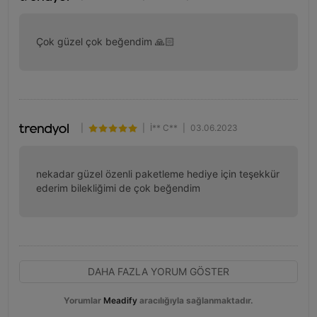
Çok güzel çok beğendim 🙏🏻
|
|
İ** C**
|
03.06.2023
nekadar güzel özenli paketleme hediye için teşekkür 
ederim bilekliğimi de çok beğendim
DAHA FAZLA YORUM GÖSTER
Yorumlar
Meadify
aracılığıyla sağlanmaktadır.