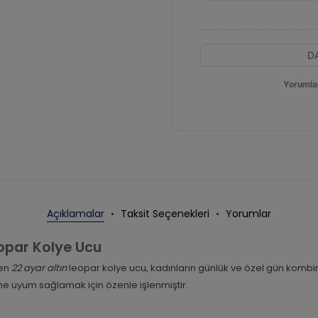
D
Yorumla
Açıklamalar
Taksit Seçenekleri
Yorumlar
eopar Kolye Ucu
den
22 ayar altın
leopar kolye ucu, kadınların günlük ve özel gün kombi
ine uyum sağlamak için özenle işlenmiştir.