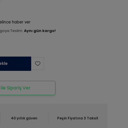
elince haber ver
goya Teslim:
Aynı gün kargo!
ekle
le Sipariş Ver
40 yıllık güven
Peşin Fiyatına 3 Taksit