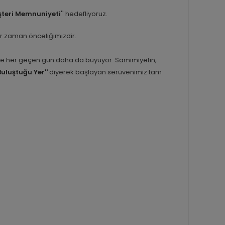
teri Memnuniyeti
'' hedefliyoruz.
er zaman önceliğimizdir.
inle her geçen gün daha da büyüyor. Samimiyetin,
Buluştuğu Yer''
diyerek başlayan serüvenimiz tam