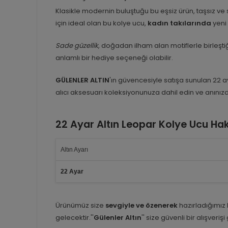
Klasikle modernin buluştuğu bu eşsiz ürün, taşsız ve 
için ideal olan bu kolye ucu,
kadın takılarında
yeni 
Sade güzellik
, doğadan ilham alan motiflerle birleşti
anlamlı bir hediye seçeneği olabilir.
GÜLENLER ALTIN
'ın güvencesiyle satışa sunulan 22 a
alıcı aksesuarı koleksiyonunuza dahil edin ve anınızd
22 Ayar Altın Leopar Kolye Ucu Ha
Altın Ayarı
22 Ayar
Ürünümüz size
sevgiyle ve özenerek
hazırladığımız
gelecektir.''
Gülenler Altın
'' size güvenli bir alışveriş