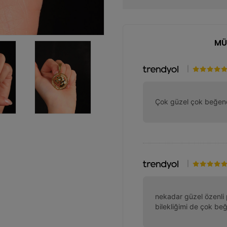
MÜ
|
Çok güzel çok beğen
|
nekadar güzel özenli 
bilekliğimi de çok b