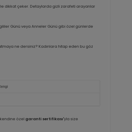
le dikkat çeker. Detaylarda gizli zarafeti arayanlar
vgililer Günü veya Anneler Günü gibi özel günlerde
ş katmaya ne dersiniz? Kadınlara hitap eden bu göz
Rengi
 kendine özel
garanti sertifikası'
yla size