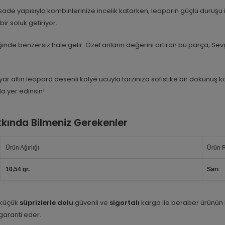
sade yapısıyla kombinlerinize incelik katarken, leoparın güçlü duruşu i
bir soluk getiriyor.
ğinde benzersiz hale gelir. Özel anların değerini artıran bu parça, Se
yar altın leopard desenli kolye ucuyla tarzınıza sofistike bir dokunu
a yer edinsin!
kkında Bilmeniz Gerekenler
Ürün Ağırlığı
Ürün 
10,54 gr.
Sarı
 küçük
süprizlerle dolu
güvenli ve
sigortalı
kargo ile beraber ürünün
i garanti eder.