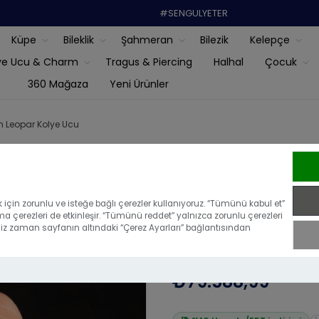
#SENGULYETER
Küpe
Bileklik
Şahmeran
Bilezik
Kelepçe
ye Ucu & Charm
Tragus & Piercing
Halhal
Çocuk
360 Mağaza
Yeni Ürünler
ın Leopar Kolye Ucu
Üzgünüz - bu ürün artık mevc
22 Ayar Altı
için zorunlu ve isteğe bağlı çerezler kullanıyoruz. “Tümünü kabul et”
ma çerezleri de etkinleşir. “Tümünü reddet” yalnızca zorunlu çerezleri
iğiniz zaman sayfanın altındaki “Çerez Ayarları” bağlantısından
|
Bu ürünü ilk yoru
₺88.432,21
₺79.588,99