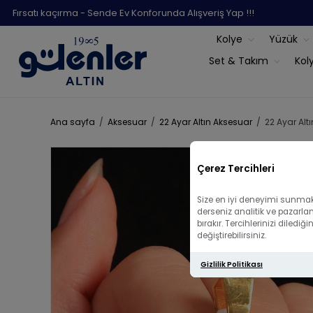
Fırsatı kaçırma - Sende Ev Konforunda Alışveriş Yap !!!
Kolye
Yüzük
Set & Takım
Kol
Ana sayfa
/
Aksesuar
/
22 Ayar Altın Aksesuar
/
22 Ayar Alt
Çerez Tercihleri
Size en iyi deneyimi sunmak 
derseniz analitik ve pazarla
bırakır. Tercihlerinizi diled
değiştirebilirsiniz.
Gizlilik Politikası