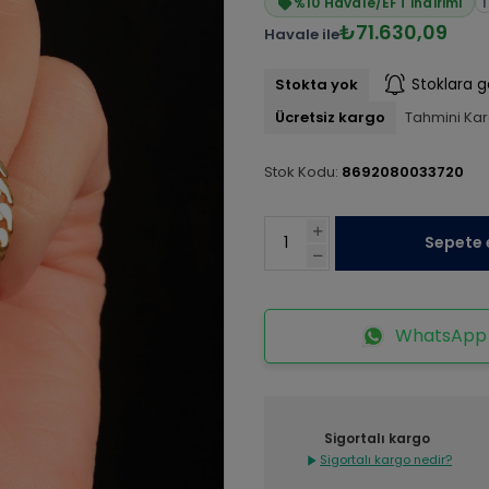
%10 Havale/EFT indirimi
i
₺71.630,09
Havale ile
Stokta yok
Stoklara g
Ücretsiz kargo
Tahmini Kar
Stok Kodu:
8692080033720
Sepete 
WhatsApp İ
Sigortalı kargo
Sigortalı kargo nedir?