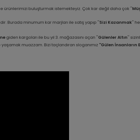
e ürünlerimizi buluşturmak istemekteyiz. Çok kar değil daha çok ''
Müş
etidir. Burada minumum kar marjları ile satış yapıp ''
Sizi Kazanmak
'' h
ine
giden kargoları ile bu yıl 3. mağazasını açan ''
Gülenler Altın
'' siz
nle yaşamak muazzam. Bizi taçlandıran sloganımız
''Gülen İnsanların 