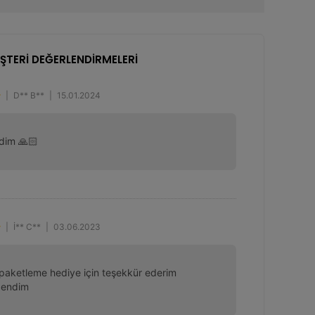
ŞTERİ DEĞERLENDİRMELERİ
|
D** B**
|
15.01.2024
dim 🙏🏻
|
İ** C**
|
03.06.2023
paketleme hediye için teşekkür ederim 
eğendim