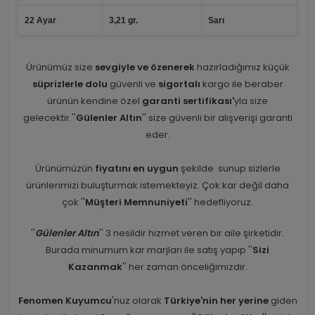
22 Ayar
3,21 gr.
Sarı
Ürünümüz size
sevgiyle ve özenerek
hazırladığımız küçük
süprizlerle dolu
güvenli ve
sigortalı
kargo ile beraber
ürünün kendine özel
garanti sertifikası'
yla size
gelecektir.''
Gülenler Altın
'' size güvenli bir alışverişi garanti
eder.
Ürünümüzün
fiyatını en uygun
şekilde sunup sizlerle
ürünlerimizi buluşturmak istemekteyiz. Çok kar değil daha
çok ''
Müşteri Memnuniyeti
'' hedefliyoruz.
''
Gülenler Altın
'' 3 nesildir hizmet veren bir aile şirketidir.
Burada minumum kar marjları ile satış yapıp ''
Sizi
Kazanmak
'' her zaman önceliğimizdir.
Fenomen Kuyumcu
'nuz olarak
Türkiye'nin her yerine
giden