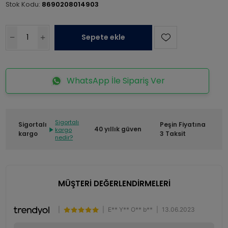
Stok Kodu:
8690208014903
Sepete ekle
WhatsApp İle Sipariş Ver
Sigortalı
Sigortalı
Peşin Fiyatına
40 yıllık güven
kargo
kargo
3 Taksit
nedir?
MÜŞTERİ DEĞERLENDİRMELERİ
|
|
E** Y** O** b**
|
13.06.2023