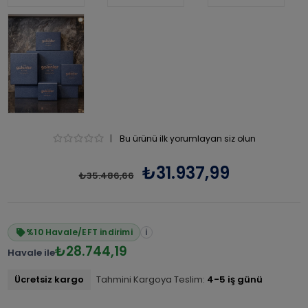
|
Bu ürünü ilk yorumlayan siz olun
₺31.937,99
₺35.486,66
%10 Havale/EFT indirimi
i
₺28.744,19
Havale ile
Ücretsiz kargo
Tahmini Kargoya Teslim:
4-5 iş günü