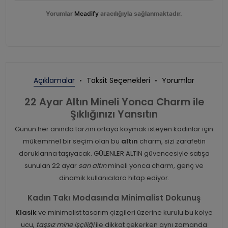
Yorumlar
Meadify
aracılığıyla sağlanmaktadır.
Açıklamalar
Taksit Seçenekleri
Yorumlar
22 Ayar Altın Mineli Yonca Charm ile
Şıklığınızı Yansıtın
Günün her anında tarzını ortaya koymak isteyen kadınlar için
mükemmel bir seçim olan bu
altın
charm, sizi zarafetin
doruklarına taşıyacak. GÜLENLER ALTIN güvencesiyle satışa
sunulan 22 ayar
sarı altın
mineli yonca charm, genç ve
dinamik kullanıcılara hitap ediyor.
Kadın Takı Modasında Minimalist Dokunuş
Klasik
ve minimalist tasarım çizgileri üzerine kurulu bu kolye
ucu,
taşsız mine işçiliği
ile dikkat çekerken aynı zamanda