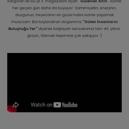
kargoları ile bu yıl 3. mağazasını açan ''
Gülenler Altın
'' sizinle
her geçen gün daha da büyüyor. Samimiyetin, enerjinin,
duygunun, heyecanın en güzel halini sizinle yaşamak
muazzam. Bizi taçlandıran sloganımız
''Gülen İnsanların
Buluştuğu Yer''
diyerek başlayan serüvenimiz tam 40. yılına
giriyor, Gülmek hepimize çok yakışıyor :)