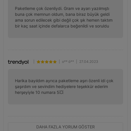
Paketleme çok özenliydi. Gram ve ayarı yazılmıştı 
buna çok memnun oldum, bana biraz büyük geldi 
ama sorun edilecek gibi değil çok şık hemen taktım 
bir kaç saat içinde defalarca beğenildi ve soruldu
|
|
o** ö**
|
27.04.2023
Harika bayıldım ayrıca paketleme aşırı özenli idi çok 
şaşırdım ve sevindim hediyelere teşekkür ederim 
herşeyiyle 10 numara 5💥
DAHA FAZLA YORUM GÖSTER