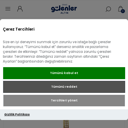
0
Ana sayfa
/
Aksesuar
/
22 Ayar Altın Aksesuar
/
Çerez Tercihleri
22 Ayar Altın Mineli Yonca Charm
Size en iyi deneyimi sunmak için zorunlu ve isteğe bağlı çerezler
22 Ayar Altın Mineli Yonca Charm
kullanıyoruz. “Tümünü kabul et” derseniz analitik ve pazarlama
çerezleri de etkinleşir. “Tümünü reddet” yalnızca zorunlu çerezleri
bırakır. Tercihlerinizi dilediğiniz zaman sayfanın altındaki “Çerez
Ayarları” bağlantısından değiştirebilirsiniz.
Tümünü kabul et
Tümünü reddet
Tercihleri yönet
Gizlilik Politikası