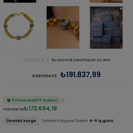
|
Bu ürünü ilk yorumlayan siz olun
₺191.837,99
₺201.934,73
%10 Havale/EFT indirimi
i
₺172.654,19
Havale ile
Ücretsiz kargo
Tahmini Kargoya Teslim:
4-5 iş günü