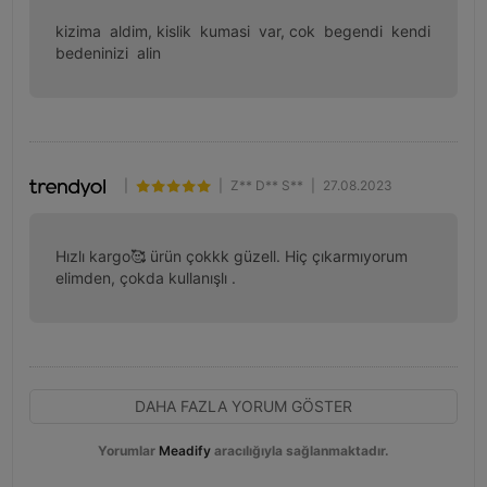
kizima  aldim, kislik  kumasi  var, cok  begendi  kendi  
bedeninizi  alin
|
|
Z** D** S**
|
27.08.2023
Hızlı kargo🥰 ürün çokkk güzell. Hiç çıkarmıyorum 
elimden, çokda kullanışlı .
DAHA FAZLA YORUM GÖSTER
Yorumlar
Meadify
aracılığıyla sağlanmaktadır.