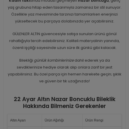
Kadın takı
sında modası geçmeyen
nazar boncuğu
, genç
yaş grubuna hitap eden tasarımıyla zamansız bir stil sunuyor.
Özellikle yaz mevsiminde tarzınızı tamamlarken enerjinizi
yükseltecek bu parçaya dolabınızda yer açabilirsiniz.
GÜLENLER ALTIN güvencesiyle satışa sunulan ürünü gönül
rahatlığıyla tercih edebilirsiniz. Kaliteli materyalinin yanında,
özenli işçiliği sayesinde uzun süre ilk günkü gibi kalacak.
Bilekliği
günlük kombinlerinize
dahil ederek ya da
sevdiklerinize hediye olarak alıp onlara zarif bir jest
yapabilirsiniz. Bu özel parça için hemen harekete geçin; şıklık
ve güven bir tık uzağınızda!
22 Ayar Altın Nazar Boncuklu Bileklik
Hakkında Bilmeniz Gerekenler
Altın Ayarı
Ürün Ağırlığı
Ürün Rengi