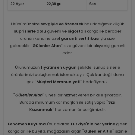
22 Ayar
22,38 gr.
Sarı
Ürünümüz size
sevgiyle ve özenerek
hazırladığımız küçük
süprizlerle dolu
güvenli ve
sigortalı
kargo ile beraber
ürünün kendine özel
garanti sertifikası'
yla size
gelecektir.''
Gülenler Altın
'' size güvenli bir alışverişi garanti
eder.
Ürünümüzün
fiyatını en uygun
şekilde sunup sizlerle
ürünlerimizi buluşturmak istemekteyiz. Çok kar değil daha
çok ''
Müşteri Memnuniyeti
'' hedefliyoruz.
''
Gülenler Altın
'' 3 nesildir hizmet veren bir aile şirketidir.
Burada minumum kar marjları ile satış yapıp ''
Sizi
Kazanmak
'' her zaman önceliğimizdir.
Fenomen Kuyumcu
'nuz olarak
Türkiye'nin her yerine
giden
kargoları ile bu yıl 3. mağazasını açan ''
Gülenler Altın
'' sizinle