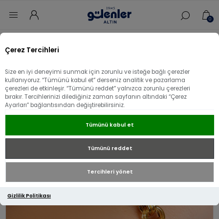
0
Ana sayfa
/
Bileklik
/
22 Ayar Altın Bileklik
/
Çerez Tercihleri
22 Ayar Altın Nazar Boncuklu Bileklik
Size en iyi deneyimi sunmak için zorunlu ve isteğe bağlı çerezler
22 Ayar Altın Nazar Boncuklu Bileklik
kullanıyoruz. “Tümünü kabul et” derseniz analitik ve pazarlama
çerezleri de etkinleşir. “Tümünü reddet” yalnızca zorunlu çerezleri
bırakır. Tercihlerinizi dilediğiniz zaman sayfanın altındaki “Çerez
Ayarları” bağlantısından değiştirebilirsiniz.
Tümünü kabul et
Tümünü reddet
Tercihleri yönet
Gizlilik Politikası