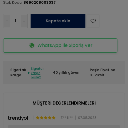
Stok Kodu:
8690208003037
Sepete ekle
WhatsApp İle Sipariş Ver
Sigortalı
Sigortalı
Peşin Fiyatına
40 yıllık güven
kargo
kargo
3 Taksit
nedir?
MÜŞTERİ DEĞERLENDİRMELERİ
|
|
Z** K**
|
07.05.2023