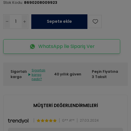
Stok Kodu:
8690208009923
Sepete ekle
WhatsApp İle Sipariş Ver
Sigortalı
Sigortalı
Peşin Fiyatına
40 yıllık güven
kargo
kargo
3 Taksit
nedir?
MÜŞTERİ DEĞERLENDİRMELERİ
|
|
G** A**
|
27.03.2024