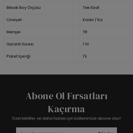
Bilezik Boy Ölçüsü
Tek Ebat
Cinsiyet
Kadın / Kız
Menşei
TR
Garanti Süresi
1 Yıl
Paket İçeriği
1'li
Abone Ol Fırsatları
Kaçırma
Özel teklifler ve daha fazlası için bültenimize abone olun!