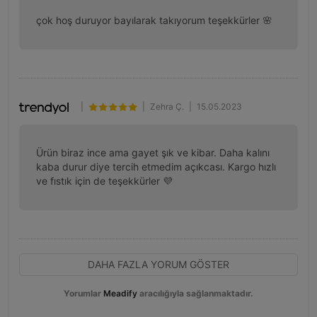
çok hoş duruyor bayılarak takıyorum teşekkürler 🌸
|
|
Zehra Ç.
|
15.05.2023
Ürün biraz ince ama gayet şık ve kibar. Daha kalını 
kaba durur diye tercih etmedim açıkcası. Kargo hızlı 
ve fıstık için de teşekkürler 💜
DAHA FAZLA YORUM GÖSTER
Yorumlar
Meadify
aracılığıyla sağlanmaktadır.