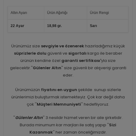
Altın Ayarı
Ürün Ağırlığı
Ürün Rengi
22 Ayar
18,98 gr.
Sarı
Ürünümüz size
sevgiyle ve özenerek
hazırladığımız küçük
süprizlerle dolu
güvenli ve
sigortalı
kargo ile beraber
ürünün kendine özel
garanti sertifikası'
yla size
gelecektir.''
Gülenler Altın
'' size güvenli bir alışverişi garanti
eder.
Ürünümüzün
fiyatını en uygun
şekilde sunup sizlerle
ürünlerimizi buluşturmak istemekteyiz. Çok kar değil daha
çok ''
Müşteri Memnuniyeti
'' hedefliyoruz.
''
Gülenler Altın
'' 3 nesildir hizmet veren bir aile şirketidir.
Burada minumum kar marjları ile satış yapıp ''
Sizi
Kazanmak
'' her zaman önceliğimizdir.