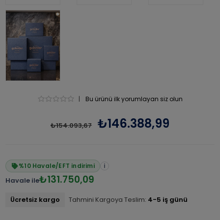
|
Bu ürünü ilk yorumlayan siz olun
₺146.388,99
₺154.093,67
%10 Havale/EFT indirimi
i
₺131.750,09
Havale ile
Ücretsiz kargo
Tahmini Kargoya Teslim:
4-5 iş günü