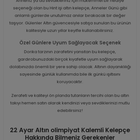
Anneniz ya da sevdikleriniz için mükemmel bir hediye
seçeneği olan bu Hint işi altın kelepçe, Anneler Günü gibi
anlamlı günlerde unutulmaz anılar bırakacak bir değer
taşıyor. Gülenler Altın güvencesiyle satışa sunulan bu ürünün
kalitesiyle uzun yıllar keyifle kullanabilirsiniz.
Özel Günlere Uyum Sağlayacak Seçenek
Dorika tarzının zarafetini yansıtan bu kelepçe,
gardırobunuzdaki birçok kıyafetle uyum sağlayarak
dolabınızda önemli bir yere sahip olacak. Altının dayanıklılığı
sayesinde günlük kullanımda bile ilk günkü ışıltısını
koruyacaktır.
Zerafeti ve kaliteyi ön planda tutanların tercihi olan bu altın
takıyı hemen satın alarak kendinizi veya sevdiklerinizi mutlu
edebilirsiniz!
22 Ayar Altın olimpiyat Kalemli Kelepçe
Hakkında Bilmeniz Gerekenler