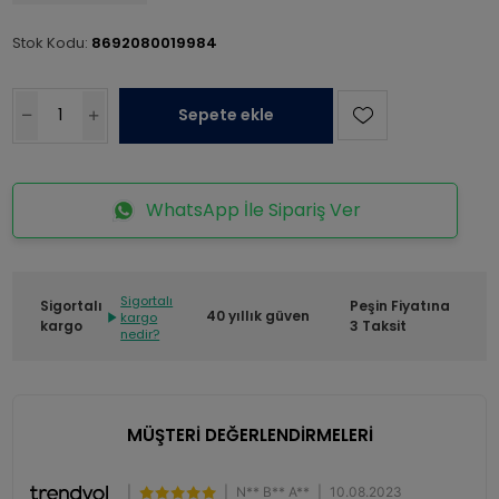
Stok Kodu:
8692080019984
Sepete ekle
WhatsApp İle Sipariş Ver
Sigortalı
Sigortalı
Peşin Fiyatına
40 yıllık güven
kargo
kargo
3 Taksit
nedir?
MÜŞTERİ DEĞERLENDİRMELERİ
|
|
N** B** A**
|
10.08.2023