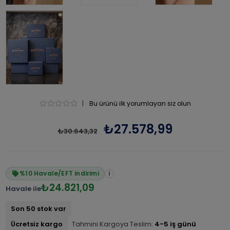
|
Bu ürünü ilk yorumlayan siz olun
₺27.578,99
₺30.643,32
%10 Havale/EFT indirimi
i
₺24.821,09
Havale ile
Son 50 stok var
Ücretsiz kargo
Tahmini Kargoya Teslim:
4-5 iş günü