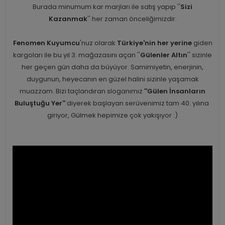
Burada minumum kar marjları ile satış yapıp ''
Sizi
Kazanmak
'' her zaman önceliğimizdir.
Fenomen Kuyumcu
'nuz olarak
Türkiye'nin her yerine
giden
kargoları ile bu yıl 3. mağazasını açan ''
Gülenler Altın
'' sizinle
her geçen gün daha da büyüyor. Samimiyetin, enerjinin,
duygunun, heyecanın en güzel halini sizinle yaşamak
muazzam. Bizi taçlandıran sloganımız
''Gülen İnsanların
Buluştuğu Yer''
diyerek başlayan serüvenimiz tam 40. yılına
giriyor, Gülmek hepimize çok yakışıyor :)