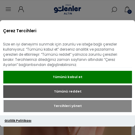
0
Ana sayfa
/
Aksesuar
/
22 Ayar Altın Aksesuar
/
Çerez Tercihleri
22 Ayar Altın Pul Şahmeran
Size en iyi deneyimi sunmak için zorunlu ve isteğe bağlı çerezler
22 Ayar Altın Pul Şahmeran
kullanıyoruz. “Tümünü kabul et” derseniz analitik ve pazarlama
çerezleri de etkinleşir. “Tümünü reddet” yalnızca zorunlu çerezleri
bırakır. Tercihlerinizi dilediğiniz zaman sayfanın altındaki “Çerez
Ayarları” bağlantısından değiştirebilirsiniz.
Tümünü kabul et
Tümünü reddet
Tercihleri yönet
Gizlilik Politikası