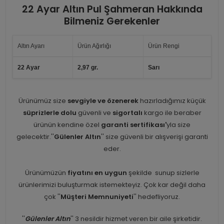
22 Ayar Altın Pul Şahmeran Hakkında
Bilmeniz Gerekenler
Altın Ayarı
Ürün Ağırlığı
Ürün Rengi
22 Ayar
2,97 gr.
Sarı
Ürünümüz size
sevgiyle ve özenerek
hazırladığımız küçük
süprizlerle dolu
güvenli ve
sigortalı
kargo ile beraber
ürünün kendine özel
garanti sertifikası'
yla size
gelecektir.''
Gülenler Altın
'' size güvenli bir alışverişi garanti
eder.
Ürünümüzün
fiyatını en uygun
şekilde sunup sizlerle
ürünlerimizi buluşturmak istemekteyiz. Çok kar değil daha
çok ''
Müşteri Memnuniyeti
'' hedefliyoruz.
''
Gülenler Altın
'' 3 nesildir hizmet veren bir aile şirketidir.