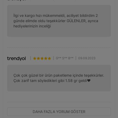
İlgi ve kargo hızı mükemmeldi, aciliyet bildirdim 2 
günde elimde oldu teşekkürler GÜLENLER, ayrıca 
hediyelerinizin inceliği
|
|
G** S** B**
|
09.09.2023
Çok çok güzel bir ürün paketleme içinde teşekkürler. 
Çok zarif tam söyledikleri gibi 1.58 gr geldi♥️
DAHA FAZLA YORUM GÖSTER