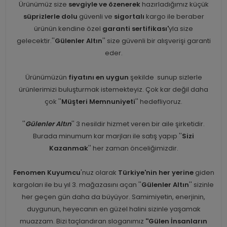
Ürünümüz size
sevgiyle ve özenerek
hazırladığımız küçük
süprizlerle dolu
güvenli ve
sigortalı
kargo ile beraber
ürünün kendine özel
garanti sertifikası'
yla size
gelecektir.''
Gülenler Altın
'' size güvenli bir alışverişi garanti
eder.
Ürünümüzün
fiyatını en uygun
şekilde sunup sizlerle
ürünlerimizi buluşturmak istemekteyiz. Çok kar değil daha
çok ''
Müşteri Memnuniyeti
'' hedefliyoruz.
''
Gülenler Altın
'' 3 nesildir hizmet veren bir aile şirketidir.
Burada minumum kar marjları ile satış yapıp ''
Sizi
Kazanmak
'' her zaman önceliğimizdir.
Fenomen Kuyumcu
'nuz olarak
Türkiye'nin her yerine
giden
kargoları ile bu yıl 3. mağazasını açan ''
Gülenler Altın
'' sizinle
her geçen gün daha da büyüyor. Samimiyetin, enerjinin,
duygunun, heyecanın en güzel halini sizinle yaşamak
muazzam. Bizi taçlandıran sloganımız
''Gülen İnsanların