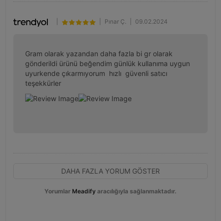
|
|
Pınar Ç.
|
09.02.2024
Gram olarak yazandan daha fazla bi gr olarak 
gönderildi ürünü beğendim günlük kullanıma uygun 
uyurkende çıkarmıyorum  hızlı  güvenli satıcı 
teşekkürler
DAHA FAZLA YORUM GÖSTER
Yorumlar
Meadify
aracılığıyla sağlanmaktadır.