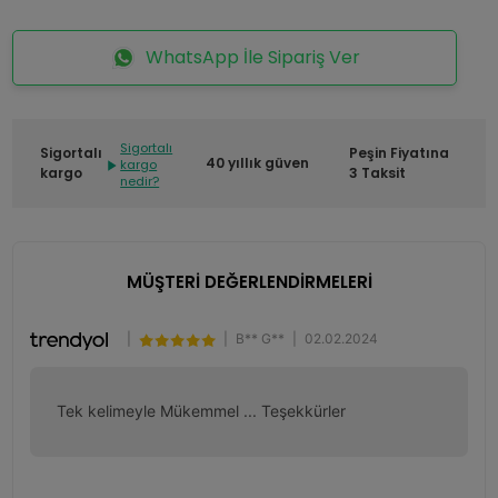
WhatsApp İle Sipariş Ver
Sigortalı
Sigortalı
Peşin Fiyatına
40 yıllık güven
kargo
kargo
3 Taksit
nedir?
MÜŞTERİ DEĞERLENDİRMELERİ
|
|
B** G**
|
02.02.2024
Tek kelimeyle Mükemmel ... Teşekkürler