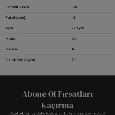
Garanti Süresi
1 Yıl
Paket İçeriği
1'li
Ayar
22 Ayar
Maden
Altın
Menşei
TR
Bilezik Boy Ölçüsü
6,0
Abone Ol Fırsatları
Kaçırma
Özel teklifler ve daha fazlası için bültenimize abone olun!