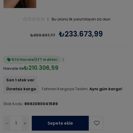
|
Bu ürünü ilk yorumlayan siz olun
₺233.673,99
₺259.637,77
%10 Havale/EFT indirimi
i
₺210.306,59
Havale ile
Son 1 stok var
Ücretsiz kargo
Tahmini Kargoya Teslim:
Aynı gün kargo!
Stok Kodu:
8692080041589
Sepete ekle