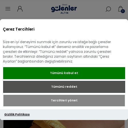
0
Ana sayfa
/
Kelepçe
/
Hint İşi Altın Kelepçe
/
Çerez Tercihleri
22 Ayar Altın Sarmal Hasır Bileklik
Size en iyi deneyimi sunmak için zorunlu ve isteğe bağlı çerezler
22 Ayar Altın Sarmal Hasır Bileklik
kullanıyoruz. “Tümünü kabul et” derseniz analitik ve pazarlama
çerezleri de etkinleşir. “Tümünü reddet” yalnızca zorunlu çerezleri
bırakır. Tercihlerinizi dilediğiniz zaman sayfanın altındaki “Çerez
Ayarları” bağlantısından değiştirebilirsiniz.
Tümünü kabul et
Tümünü reddet
Tercihleri yönet
Gizlilik Politikası