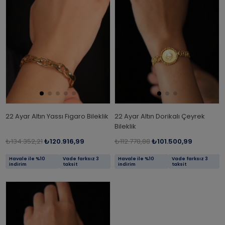
22 Ayar Altın Yassı Figaro Bileklik
22 Ayar Altın Dorikalı Çeyrek
Bileklik
₺134.352,21
₺120.916,99
₺112.778,88
₺101.500,99
Havale ile %10
Vade farksız 3
Havale ile %10
Vade farksız 3
indirim
taksit
indirim
taksit