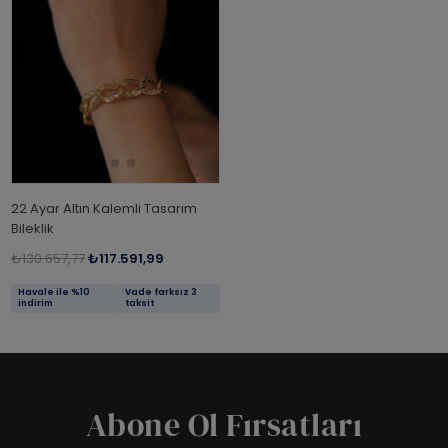
22 Ayar Altın Kalemli Tasarım
Bileklik
₺130.657,77
₺117.591,99
Havale ile %10
Vade farksız 3
indirim
taksit
Abone Ol Fırsatları