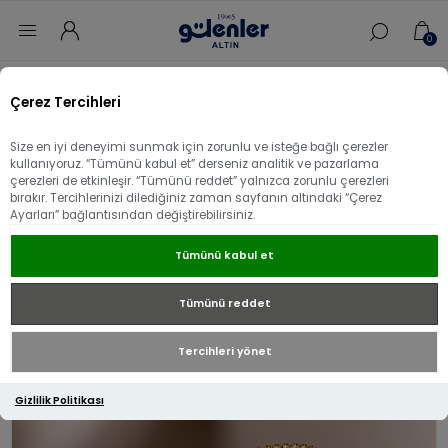
0
Ana sayfa
/
Bilezik
/
22 Ayar Altın Bilezik
/
Çerez Tercihleri
22 Ayar Altın Su Yolu Kelepçe
Size en iyi deneyimi sunmak için zorunlu ve isteğe bağlı çerezler
22 Ayar Altın Su Yolu Kelepçe
kullanıyoruz. “Tümünü kabul et” derseniz analitik ve pazarlama
çerezleri de etkinleşir. “Tümünü reddet” yalnızca zorunlu çerezleri
bırakır. Tercihlerinizi dilediğiniz zaman sayfanın altındaki “Çerez
Ayarları” bağlantısından değiştirebilirsiniz.
Tümünü kabul et
Tümünü reddet
Tercihleri yönet
Gizlilik Politikası