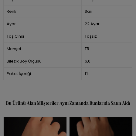
Renk
Sarı
Ayar
22 Ayar
Taş Cinsi
Taşsız
Menşei
TR
Bilezik Boy Ölçüsü
6,0
Paket İçeriği
1'li
Bu Ürünü Alan Müşteriler Aynı Zamanda Bunlarıda Satın Aldı