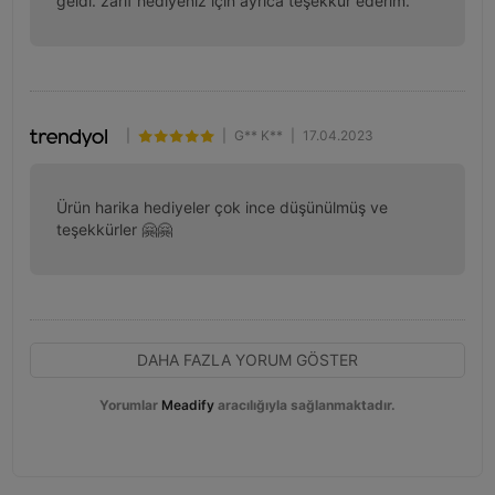
geldi. zarif hediyeniz için ayrıca teşekkür ederim.
|
|
G** K**
|
17.04.2023
Ürün harika hediyeler çok ince düşünülmüş ve 
teşekkürler 🤗🤗
DAHA FAZLA YORUM GÖSTER
Yorumlar
Meadify
aracılığıyla sağlanmaktadır.