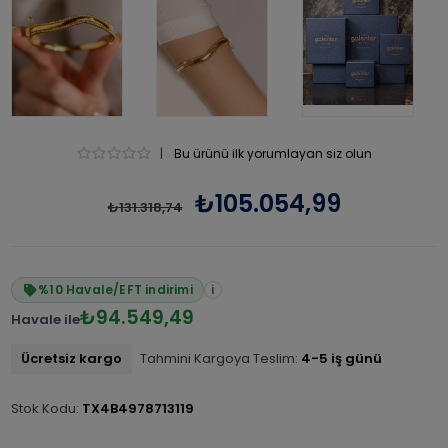
|
Bu ürünü ilk yorumlayan siz olun
₺105.054,99
₺131.318,74
%10 Havale/EFT indirimi
i
₺94.549,49
Havale ile
Ücretsiz kargo
Tahmini Kargoya Teslim:
4-5 iş günü
Stok Kodu:
TX4B4978713119