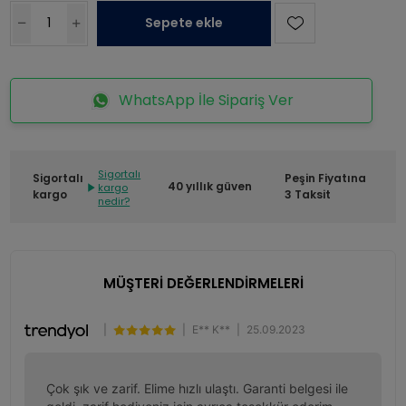
Sepete ekle
WhatsApp İle Sipariş Ver
Sigortalı
Sigortalı
Peşin Fiyatına
40 yıllık güven
kargo
kargo
3 Taksit
nedir?
MÜŞTERİ DEĞERLENDİRMELERİ
|
|
E** K**
|
25.09.2023
Çok şık ve zarif. Elime hızlı ulaştı. Garanti belgesi ile 