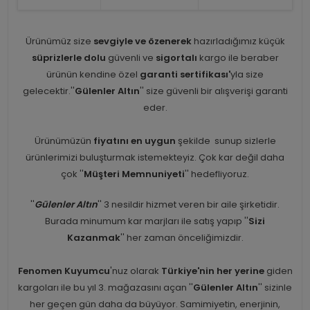
Ürünümüz size
sevgiyle ve özenerek
hazırladığımız küçük
süprizlerle dolu
güvenli ve
sigortalı
kargo ile beraber
ürünün kendine özel
garanti sertifikası'
yla size
gelecektir.''
Gülenler Altın
'' size güvenli bir alışverişi garanti
eder.
Ürünümüzün
fiyatını en uygun
şekilde sunup sizlerle
ürünlerimizi buluşturmak istemekteyiz. Çok kar değil daha
çok ''
Müşteri Memnuniyeti
'' hedefliyoruz.
''
Gülenler Altın
'' 3 nesildir hizmet veren bir aile şirketidir.
Burada minumum kar marjları ile satış yapıp ''
Sizi
Kazanmak
'' her zaman önceliğimizdir.
Fenomen Kuyumcu
'nuz olarak
Türkiye'nin her yerine
giden
kargoları ile bu yıl 3. mağazasını açan ''
Gülenler Altın
'' sizinle
her geçen gün daha da büyüyor. Samimiyetin, enerjinin,