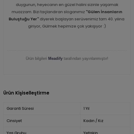
duygunun, heyecanın en güzel halini sizinle yaşamak
muazzam. Bizi taçlandıran sloganımız
''Gülen İnsanların
Buluştuğu Yer''
diyerek başlayan serüvenimiz tam 40. yılına
giriyor, Gülmek hepimize çok yakışıyor :)
Ürün bilgileri
Meadify
tarafından yayınlanmıştır!
Ürün Kişiselleştirme
Garanti Süresi
1 Yıl
Cinsiyet
Kadın / Kız
Yaş Grubu
Yetişkin