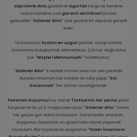
süprizlerle dolu
güvenli ve
sigortalı
kargo ile beraber
ürünün kendine özel
garanti sertifikası'
yla size
gelecektir.''
Gülenler Altın
'' size güvenli bir alışverişi garanti
eder.
Ürünümüzün
fiyatını en uygun
şekilde sunup sizlerle
ürünlerimizi buluşturmak istemekteyiz. Çok kar değil daha
çok ''
Müşteri Memnuniyeti
'' hedefliyoruz.
''
Gülenler Altın
'' 3 nesildir hizmet veren bir aile şirketidir.
Burada minumum kar marjları ile satış yapıp ''
Sizi
Kazanmak
'' her zaman önceliğimizdir.
Fenomen Kuyumcu
'nuz olarak
Türkiye'nin her yerine
giden
kargoları ile bu yıl 3. mağazasını açan ''
Gülenler Altın
'' sizinle
her geçen gün daha da büyüyor. Samimiyetin, enerjinin,
duygunun, heyecanın en güzel halini sizinle yaşamak
muazzam. Bizi taçlandıran sloganımız
''Gülen İnsanların
Buluştuğu Yer''
diyerek başlayan serüvenimiz tam 40. yılına