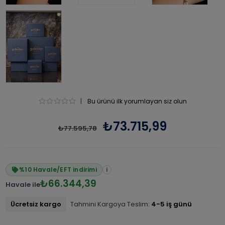
|
Bu ürünü ilk yorumlayan siz olun
₺73.715,99
₺77.595,78
%10 Havale/EFT indirimi
i
₺66.344,39
Havale ile
Ücretsiz kargo
Tahmini Kargoya Teslim:
4-5 iş günü