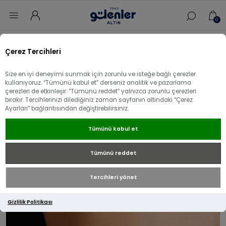
0
Ana sayfa
/
Özel Tasarımlar
/
Çerez Tercihleri
22 Ayar Altın Tasarım Ataç Bileklik
Size en iyi deneyimi sunmak için zorunlu ve isteğe bağlı çerezler
22 Ayar Altın Tasarım Ataç Bileklik
kullanıyoruz. “Tümünü kabul et” derseniz analitik ve pazarlama
çerezleri de etkinleşir. “Tümünü reddet” yalnızca zorunlu çerezleri
bırakır. Tercihlerinizi dilediğiniz zaman sayfanın altındaki “Çerez
Ayarları” bağlantısından değiştirebilirsiniz.
Tümünü kabul et
Tümünü reddet
Tercihleri yönet
Gizlilik Politikası