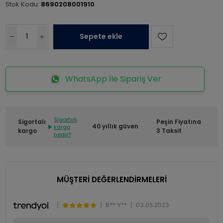
Stok Kodu:
8690208001910
Sepete ekle
WhatsApp İle Sipariş Ver
Sigortalı
Sigortalı
Peşin Fiyatına
40 yıllık güven
kargo
kargo
3 Taksit
nedir?
MÜŞTERİ DEĞERLENDİRMELERİ
|
|
B** Y**
|
03.05.2023