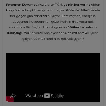
Fenomen Kuyumcu
'nuz olarak
Türkiye'nin her yerine
giden
kargoları ile bu yıl 3. mağazasını açan ''
Gülenler Altın
'' sizinle
her geçen gün daha da büyüyor. Samimiyetin, enerjinin,
duygunun, heyecanın en güzel halini sizinle yaşamak
muazzam. Bizi taçlandıran sloganımız
''Gülen İnsanların
Buluştuğu Yer''
diyerek başlayan serüvenimiz tam 40. yılına
giriyor, Gülmek hepimize çok yakışıyor :)