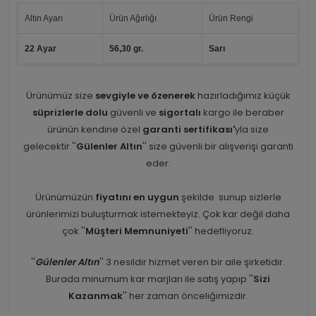
Altın Ayarı
Ürün Ağırlığı
Ürün Rengi
22 Ayar
56,30 gr.
Sarı
Ürünümüz size
sevgiyle ve özenerek
hazırladığımız küçük
süprizlerle dolu
güvenli ve
sigortalı
kargo ile beraber
ürünün kendine özel
garanti sertifikası'
yla size
gelecektir.''
Gülenler Altın
'' size güvenli bir alışverişi garanti
eder.
Ürünümüzün
fiyatını en uygun
şekilde sunup sizlerle
ürünlerimizi buluşturmak istemekteyiz. Çok kar değil daha
çok ''
Müşteri Memnuniyeti
'' hedefliyoruz.
''
Gülenler Altın
'' 3 nesildir hizmet veren bir aile şirketidir.
Burada minumum kar marjları ile satış yapıp ''
Sizi
Kazanmak
'' her zaman önceliğimizdir.