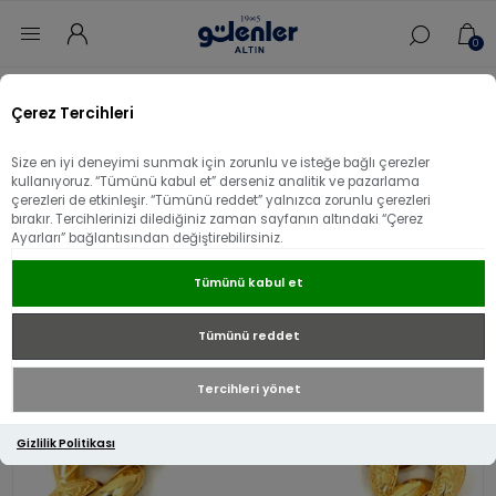
0
Ana sayfa
/
Bileklik
/
22 Ayar Altın Bileklik
/
Çerez Tercihleri
22 Ayar Altın Tasarım Gurmet Bileklik
Size en iyi deneyimi sunmak için zorunlu ve isteğe bağlı çerezler
22 Ayar Altın Tasarım Gurmet Bileklik
kullanıyoruz. “Tümünü kabul et” derseniz analitik ve pazarlama
çerezleri de etkinleşir. “Tümünü reddet” yalnızca zorunlu çerezleri
bırakır. Tercihlerinizi dilediğiniz zaman sayfanın altındaki “Çerez
Ayarları” bağlantısından değiştirebilirsiniz.
Tümünü kabul et
Tümünü reddet
Tercihleri yönet
Gizlilik Politikası