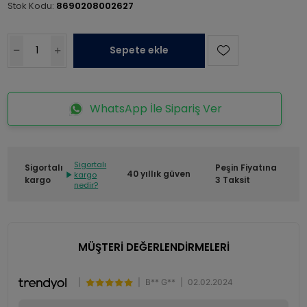
Stok Kodu:
8690208002627
Sepete ekle
WhatsApp İle Sipariş Ver
Sigortalı
Sigortalı
Peşin Fiyatına
40 yıllık güven
kargo
kargo
3 Taksit
nedir?
MÜŞTERİ DEĞERLENDİRMELERİ
|
|
B** G**
|
02.02.2024