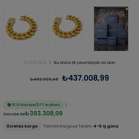
|
Bu ürünü ilk yorumlayan siz olun
₺437.008,99
₺460.009,46
%10 Havale/EFT indirimi
i
₺393.308,09
Havale ile
Ücretsiz kargo
Tahmini Kargoya Teslim:
4-5 iş günü