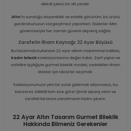
dikkat çekici bir stil yaratır.
Altın
'ın sunduğu dayanıklılık ve estetik görünüm, bu ürünü
gardırobunuzun vazgeçilmezi yaparken; Gülenler Altın
güvencesiyle her zaman güvenli alışveriş sağlar.
Zarafetin İlham Kaynağı: 22 Ayar Büyüsü
Bu tasarımda kullanılan 22 ayar altının mükemmel kalitesi,
kadın bilezik
koleksiyonlarına değer katar. Zarif yapısı ve
sofistike işçiliğiyle gurmet bileklik modeli, sadelikten ilham
alanlar için ideal bir seçimdir.
Koleksiyonunuza yeni bir soluk getirmek istiyorsanız, bu
benzersiz
bileklik
tam size göre! Şimdi sipariş verin ve
zarafeti tarzınıza yansıtmanın tadını çıkarın.
22 Ayar Altın Tasarım Gurmet Bileklik
Hakkında Bilmeniz Gerekenler