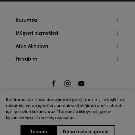
Kurumsal
Müşteri hizmetleri
Altın Alınırken
Hesabım
Bu internet sitesinde deneyiminizi geliştirmek, kişiselleştirilmiş
reklamlar ya da içerikler sunmak ve trafiğimizi analiz etmek
için çerezleri kullanıyoruz. "Tamam"a tıklayarak, çerez
Powered by
nopCommerce
kullanımımıza izin vermiş olursunuz.
Tamam
Daha fazla bilgi edin
Telif hakkı © 2026 Gulenler Altın. Tüm hakları saklıdır.