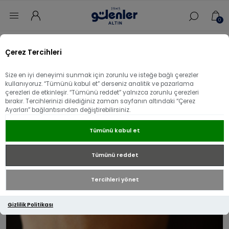
0
Ana sayfa
/
Bileklik
/
22 Ayar Altın Bileklik
/
Çerez Tercihleri
22 Ayar Altın Zarif Tasarım Çift Zincirli Samanyolu Bileklik
Size en iyi deneyimi sunmak için zorunlu ve isteğe bağlı çerezler
22 Ayar Altın Zarif Tasarım Çift Zincirli
kullanıyoruz. “Tümünü kabul et” derseniz analitik ve pazarlama
çerezleri de etkinleşir. “Tümünü reddet” yalnızca zorunlu çerezleri
Samanyolu Bileklik
bırakır. Tercihlerinizi dilediğiniz zaman sayfanın altındaki “Çerez
Ayarları” bağlantısından değiştirebilirsiniz.
Tümünü kabul et
Tümünü reddet
Tercihleri yönet
Gizlilik Politikası