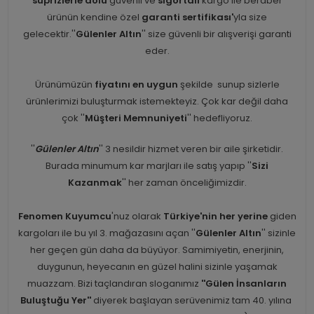
süprizlerle dolu
güvenli ve
sigortalı
kargo ile beraber
ürünün kendine özel
garanti sertifikası'
yla size
gelecektir.''
Gülenler Altın
'' size güvenli bir alışverişi garanti
eder.
Ürünümüzün
fiyatını en uygun
şekilde sunup sizlerle
ürünlerimizi buluşturmak istemekteyiz. Çok kar değil daha
çok ''
Müşteri Memnuniyeti
'' hedefliyoruz.
''
Gülenler Altın
'' 3 nesildir hizmet veren bir aile şirketidir.
Burada minumum kar marjları ile satış yapıp ''
Sizi
Kazanmak
'' her zaman önceliğimizdir.
Fenomen Kuyumcu
'nuz olarak
Türkiye'nin her yerine
giden
kargoları ile bu yıl 3. mağazasını açan ''
Gülenler Altın
'' sizinle
her geçen gün daha da büyüyor. Samimiyetin, enerjinin,
duygunun, heyecanın en güzel halini sizinle yaşamak
muazzam. Bizi taçlandıran sloganımız
''Gülen İnsanların
Buluştuğu Yer''
diyerek başlayan serüvenimiz tam 40. yılına