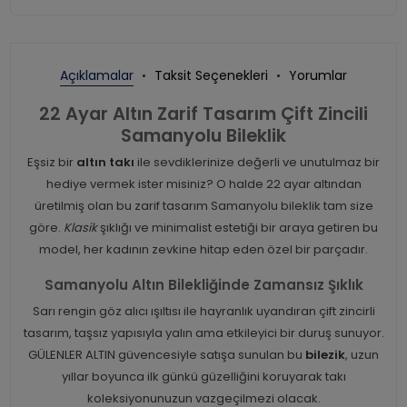
Açıklamalar
Taksit Seçenekleri
Yorumlar
22 Ayar Altın Zarif Tasarım Çift Zincili
Samanyolu Bileklik
Eşsiz bir
altın takı
ile sevdiklerinize değerli ve unutulmaz bir
hediye vermek ister misiniz? O halde 22 ayar altından
üretilmiş olan bu zarif tasarım Samanyolu bileklik tam size
göre.
Klasik
şıklığı ve minimalist estetiği bir araya getiren bu
model, her kadının zevkine hitap eden özel bir parçadır.
Samanyolu Altın Bilekliğinde Zamansız Şıklık
Sarı rengin göz alıcı ışıltısı ile hayranlık uyandıran çift zincirli
tasarım, taşsız yapısıyla yalın ama etkileyici bir duruş sunuyor.
GÜLENLER ALTIN güvencesiyle satışa sunulan bu
bilezik
, uzun
yıllar boyunca ilk günkü güzelliğini koruyarak takı
koleksiyonunuzun vazgeçilmezi olacak.