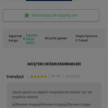
WhatsApp İle Sipariş Ver
Sigortalı
Sigortalı
Peşin Fiyatına
40 yıllık güven
kargo
kargo
3 Taksit
nedir?
MÜŞTERİ DEĞERLENDİRMELERİ
|
|
A** A**
|
09.11.2023
Gayet güzel ve sağlam kargolanmiş fıstıklar için de 
teşekkür ederim