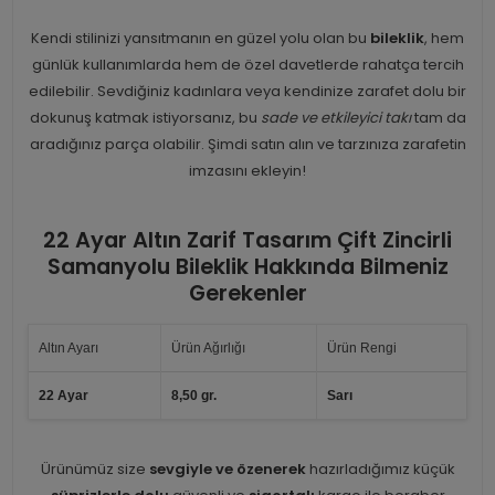
Kendi stilinizi yansıtmanın en güzel yolu olan bu
bileklik
, hem
günlük kullanımlarda hem de özel davetlerde rahatça tercih
edilebilir. Sevdiğiniz kadınlara veya kendinize zarafet dolu bir
dokunuş katmak istiyorsanız, bu
sade ve etkileyici takı
tam da
aradığınız parça olabilir. Şimdi satın alın ve tarzınıza zarafetin
imzasını ekleyin!
22 Ayar Altın Zarif Tasarım Çift Zincirli
Samanyolu Bileklik Hakkında Bilmeniz
Gerekenler
Altın Ayarı
Ürün Ağırlığı
Ürün Rengi
22 Ayar
8,50 gr.
Sarı
Ürünümüz size
sevgiyle ve özenerek
hazırladığımız küçük