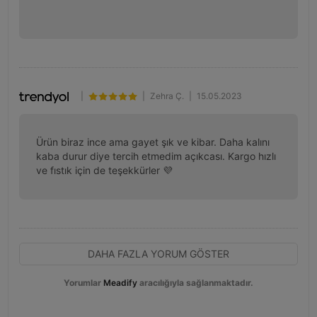
|
|
Zehra Ç.
|
15.05.2023
Ürün biraz ince ama gayet şık ve kibar. Daha kalını 
kaba durur diye tercih etmedim açıkcası. Kargo hızlı 
ve fıstık için de teşekkürler 💜
DAHA FAZLA YORUM GÖSTER
Yorumlar
Meadify
aracılığıyla sağlanmaktadır.