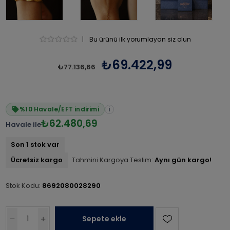
|
Bu ürünü ilk yorumlayan siz olun
₺69.422,99
₺77.136,66
%10 Havale/EFT indirimi
i
₺62.480,69
Havale ile
Son 1 stok var
Ücretsiz kargo
Tahmini Kargoya Teslim:
Aynı gün kargo!
Stok Kodu:
8692080028290
Sepete ekle