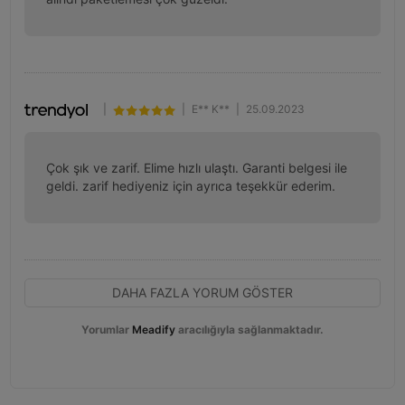
|
|
E** K**
|
25.09.2023
Çok şık ve zarif. Elime hızlı ulaştı. Garanti belgesi ile 
geldi. zarif hediyeniz için ayrıca teşekkür ederim.
DAHA FAZLA YORUM GÖSTER
Yorumlar
Meadify
aracılığıyla sağlanmaktadır.