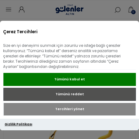
0
Ana sayfa
/
Bilezik
/
22 Ayar Altın Bilezik
/
Çerez Tercihleri
22 Ayar Altın Zigzag Ajda Bilezik
Size en iyi deneyimi sunmak için zorunlu ve isteğe bağlı çerezler
22 Ayar Altın Zigzag Ajda Bilezik
kullanıyoruz. “Tümünü kabul et” derseniz analitik ve pazarlama
çerezleri de etkinleşir. “Tümünü reddet” yalnızca zorunlu çerezleri
bırakır. Tercihlerinizi dilediğiniz zaman sayfanın altındaki “Çerez
Ayarları” bağlantısından değiştirebilirsiniz.
Tümünü kabul et
Tümünü reddet
Tercihleri yönet
Gizlilik Politikası