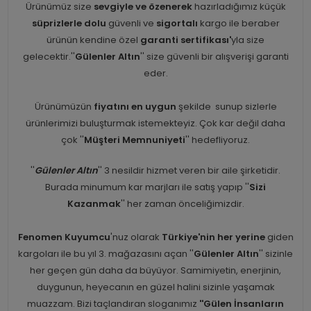
Ürünümüz size
sevgiyle ve özenerek
hazırladığımız küçük
süprizlerle dolu
güvenli ve
sigortalı
kargo ile beraber
ürünün kendine özel
garanti sertifikası'
yla size
gelecektir.''
Gülenler Altın
'' size güvenli bir alışverişi garanti
eder.
Ürünümüzün
fiyatını en uygun
şekilde sunup sizlerle
ürünlerimizi buluşturmak istemekteyiz. Çok kar değil daha
çok ''
Müşteri Memnuniyeti
'' hedefliyoruz.
''
Gülenler Altın
'' 3 nesildir hizmet veren bir aile şirketidir.
Burada minumum kar marjları ile satış yapıp ''
Sizi
Kazanmak
'' her zaman önceliğimizdir.
Fenomen Kuyumcu
'nuz olarak
Türkiye'nin her yerine
giden
kargoları ile bu yıl 3. mağazasını açan ''
Gülenler Altın
'' sizinle
her geçen gün daha da büyüyor. Samimiyetin, enerjinin,
duygunun, heyecanın en güzel halini sizinle yaşamak
muazzam. Bizi taçlandıran sloganımız
''Gülen İnsanların