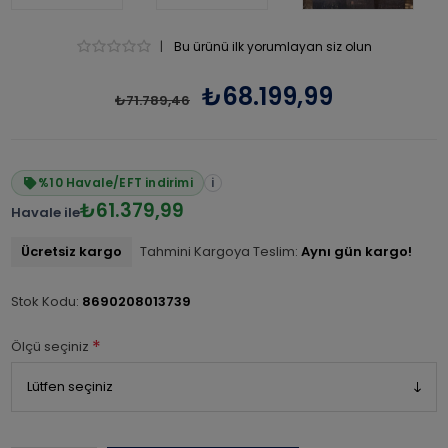
|
Bu ürünü ilk yorumlayan siz olun
₺68.199,99
₺71.789,46
%10 Havale/EFT indirimi
i
₺61.379,99
Havale ile
Ücretsiz kargo
Tahmini Kargoya Teslim:
Aynı gün kargo!
Stok Kodu:
8690208013739
*
Ölçü seçiniz