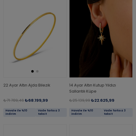
22 Ayar Altın Ajda Bilezik
14 Ayar Altın Kutup Yıldızı
Sallantılı Küpe
₺71.789,46
₺68.199,99
₺25.139,99
₺22.625,99
Havale ile %10
Vade farksız 3
Havale ile %10
Vade farksız 3
indirim
taksit
indirim
taksit