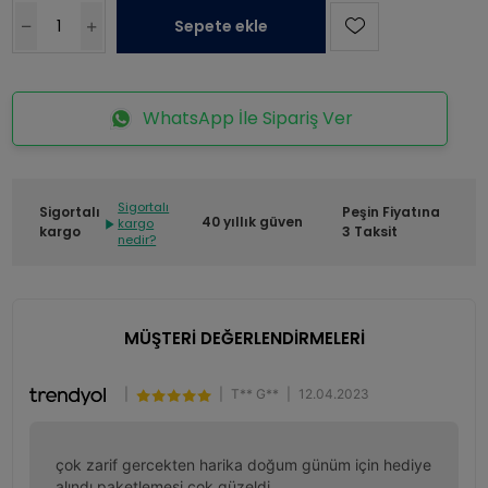
Sepete ekle
WhatsApp İle Sipariş Ver
Sigortalı
Sigortalı
Peşin Fiyatına
40 yıllık güven
kargo
kargo
3 Taksit
nedir?
MÜŞTERİ DEĞERLENDİRMELERİ
|
|
T** G**
|
12.04.2023
çok zarif gercekten harika doğum günüm için hediye 
alındı paketlemesi çok güzeldi.