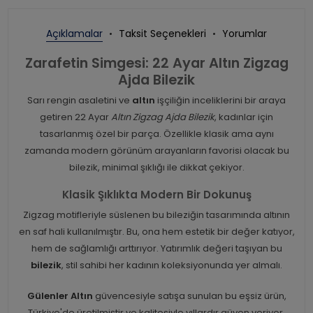
Açıklamalar
Taksit Seçenekleri
Yorumlar
Zarafetin Simgesi: 22 Ayar Altın Zigzag
Ajda Bilezik
Sarı rengin asaletini ve
altın
işçiliğin inceliklerini bir araya
getiren 22 Ayar
Altın Zigzag Ajda Bilezik
, kadınlar için
tasarlanmış özel bir parça. Özellikle klasik ama aynı
zamanda modern görünüm arayanların favorisi olacak bu
bilezik, minimal şıklığı ile dikkat çekiyor.
Klasik Şıklıkta Modern Bir Dokunuş
Zigzag motifleriyle süslenen bu bileziğin tasarımında altının
en saf hali kullanılmıştır. Bu, ona hem estetik bir değer katıyor,
hem de sağlamlığı arttırıyor. Yatırımlık değeri taşıyan bu
bilezik
, stil sahibi her kadının koleksiyonunda yer almalı.
Gülenler Altın
güvencesiyle satışa sunulan bu eşsiz ürün,
Türkiye'de üretilmiştir ve kalitesiyle yıllardır güven veriyor.