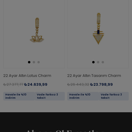
22 Ayar Altın Lotus Charm
22 Ayar Altın Tasarım Charm
₺27.377,77
₺24.639,99
₺26.443,32
₺23.798,99
Havale ile %10
Vade farksız 3
Havale ile %10
Vade farksız 3
indirim
taksit
indirim
taksit