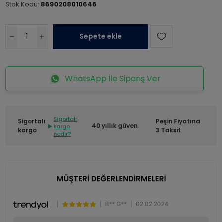
Stok Kodu:
8690208010646
Sepete ekle
WhatsApp İle Sipariş Ver
Sigortalı
Sigortalı
Peşin Fiyatına
40 yıllık güven
kargo
kargo
3 Taksit
nedir?
MÜŞTERİ DEĞERLENDİRMELERİ
|
|
B** G**
|
02.02.2024