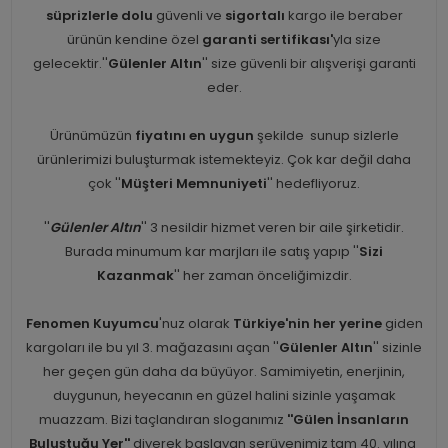
süprizlerle dolu
güvenli ve
sigortalı
kargo ile beraber
ürünün kendine özel
garanti sertifikası'
yla size
gelecektir.''
Gülenler Altın
'' size güvenli bir alışverişi garanti
eder.
Ürünümüzün
fiyatını en uygun
şekilde sunup sizlerle
ürünlerimizi buluşturmak istemekteyiz. Çok kar değil daha
çok ''
Müşteri Memnuniyeti
'' hedefliyoruz.
''
Gülenler Altın
'' 3 nesildir hizmet veren bir aile şirketidir.
Burada minumum kar marjları ile satış yapıp ''
Sizi
Kazanmak
'' her zaman önceliğimizdir.
Fenomen Kuyumcu
'nuz olarak
Türkiye'nin her yerine
giden
kargoları ile bu yıl 3. mağazasını açan ''
Gülenler Altın
'' sizinle
her geçen gün daha da büyüyor. Samimiyetin, enerjinin,
duygunun, heyecanın en güzel halini sizinle yaşamak
muazzam. Bizi taçlandıran sloganımız
''Gülen İnsanların
Buluştuğu Yer''
diyerek başlayan serüvenimiz tam 40. yılına