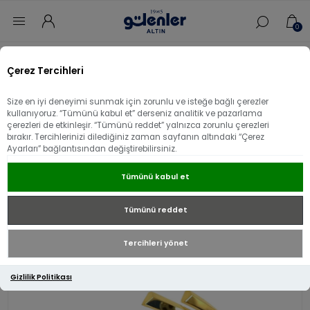
0
Ana sayfa
/
Özel Tasarımlar
/
Çerez Tercihleri
22 Ayar Altın Zigzag Tasarım Kelepçe
Size en iyi deneyimi sunmak için zorunlu ve isteğe bağlı çerezler
22 Ayar Altın Zigzag Tasarım Kelepçe
kullanıyoruz. “Tümünü kabul et” derseniz analitik ve pazarlama
çerezleri de etkinleşir. “Tümünü reddet” yalnızca zorunlu çerezleri
bırakır. Tercihlerinizi dilediğiniz zaman sayfanın altındaki “Çerez
Ayarları” bağlantısından değiştirebilirsiniz.
Tümünü kabul et
Tümünü reddet
Tercihleri yönet
Gizlilik Politikası