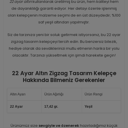
22 ayar altın
kullanılarak üretilmiş bu ürün, hem kaliteyi hem
de dayanıklılığı garanti ediyor. Her detayı özenle işlenmiş
olan kelepçenin malzeme seçimi de en üst düzeydedir; %100
saf yeşil altından yapılmıştır.
Siz de tarzınıza yeni bir soluk getirmek istiyorsanız, bu 22 ayar
zigzag tasarım kelepçeyi tercih edin. Bu benzersiz bilezik,
hediye olarak da sevdiklerinizi mutlu etmenin harika bir yolu
olacaktır. Tarzınızı yükseltmek için şimdi harekete geçin!
22 Ayar Altın Zigzag Tasarım Kelepçe
Hakkında Bilmeniz Gerekenler
Altın Ayarı
Ürün Ağırlığı
Ürün Rengi
22 Ayar
17,42 gr.
Yeşil
Ürünümüz size
sevgiyle ve özenerek
hazırladığımız küçük