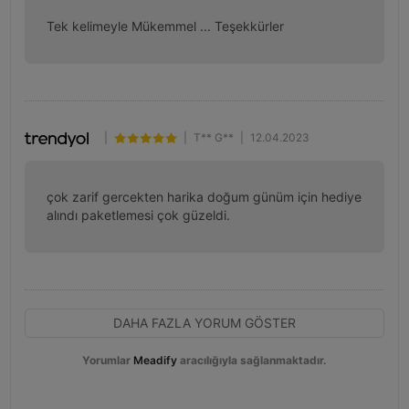
Tek kelimeyle Mükemmel ... Teşekkürler
|
|
T** G**
|
12.04.2023
çok zarif gercekten harika doğum günüm için hediye 
alındı paketlemesi çok güzeldi.
DAHA FAZLA YORUM GÖSTER
Yorumlar
Meadify
aracılığıyla sağlanmaktadır.