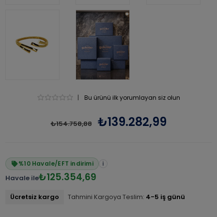
|
Bu ürünü ilk yorumlayan siz olun
₺139.282,99
₺154.758,88
%10 Havale/EFT indirimi
i
₺125.354,69
Havale ile
Ücretsiz kargo
Tahmini Kargoya Teslim:
4-5 iş günü