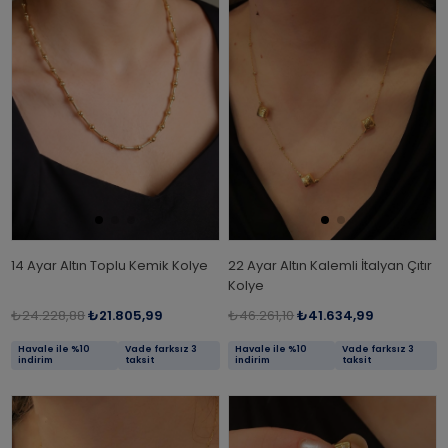
14 Ayar Altın Toplu Kemik Kolye
22 Ayar Altın Kalemli İtalyan Çıtır
Kolye
₺24.228,88
₺21.805,99
₺46.261,10
₺41.634,99
Havale ile %10
Vade farksız 3
Havale ile %10
Vade farksız 3
indirim
taksit
indirim
taksit