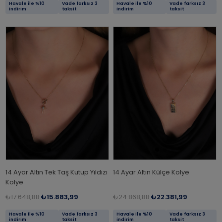
Havale ile %10
Vade farksız 3
Havale ile %10
Vade farksız 3
indirim
taksit
indirim
taksit
14 Ayar Altın Tek Taş Kutup Yıldızı
14 Ayar Altın Külçe Kolye
Kolye
₺17.648,88
₺15.883,99
₺24.868,88
₺22.381,99
Havale ile %10
Vade farksız 3
Havale ile %10
Vade farksız 3
indirim
taksit
indirim
taksit