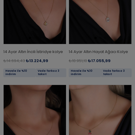
14 Ayar Altın İncili İstiridye kolye
14 Ayar Altın Hayat Ağacı Kolye
₺14.694,43
₺13.224,99
₺18.951,10
₺17.055,99
Havale ile %10
Vade farksız 3
Havale ile %10
Vade farksız 3
indirim
taksit
indirim
taksit