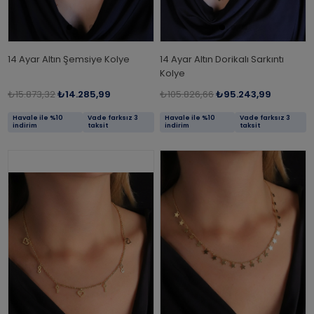
14 Ayar Altın Şemsiye Kolye
14 Ayar Altın Dorikalı Sarkıntı
Kolye
₺15.873,32
₺14.285,99
₺105.826,66
₺95.243,99
Havale ile %10
Vade farksız 3
Havale ile %10
Vade farksız 3
indirim
taksit
indirim
taksit