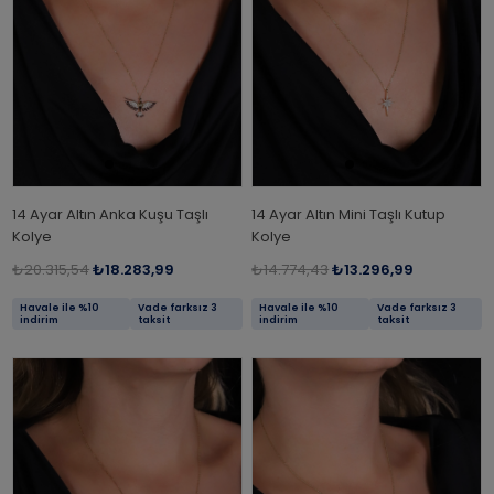
14 Ayar Altın Anka Kuşu Taşlı
14 Ayar Altın Mini Taşlı Kutup
Kolye
Kolye
₺20.315,54
₺18.283,99
₺14.774,43
₺13.296,99
Havale ile %10
Vade farksız 3
Havale ile %10
Vade farksız 3
indirim
taksit
indirim
taksit