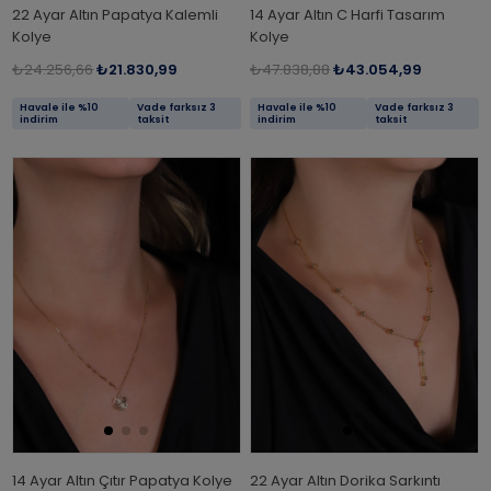
22 Ayar Altın Papatya Kalemli
14 Ayar Altın C Harfi Tasarım
Kolye
Kolye
₺24.256,66
₺21.830,99
₺47.838,88
₺43.054,99
Havale ile %10
Vade farksız 3
Havale ile %10
Vade farksız 3
indirim
taksit
indirim
taksit
14 Ayar Altın Çıtır Papatya Kolye
22 Ayar Altın Dorika Sarkıntı