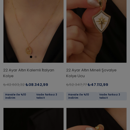
22 Ayar Altın Kalemli İtalyan
22 Ayar Altın Mineli Şovalye
Kolye
Kolye Ucu
₺42.603,32
₺38.342,99
₺52.347,77
₺47.112,99
Havale ile %10
Vade farksız 3
Havale ile %10
Vade farksız 3
indirim
taksit
indirim
taksit