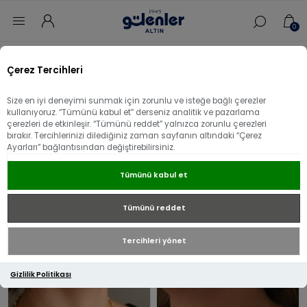
0
Ana sayfa
/
Kolye
Çerez Tercihleri
Kolye
Size en iyi deneyimi sunmak için zorunlu ve isteğe bağlı çerezler
kullanıyoruz. “Tümünü kabul et” derseniz analitik ve pazarlama
çerezleri de etkinleşir. “Tümünü reddet” yalnızca zorunlu çerezleri
bırakır. Tercihlerinizi dilediğiniz zaman sayfanın altındaki “Çerez
14 Ayar
Ayarları” bağlantısından değiştirebilirsiniz.
Tümünü kabul et
22 Ayar
Tümünü reddet
Tercihleri yönet
Gizlilik Politikası