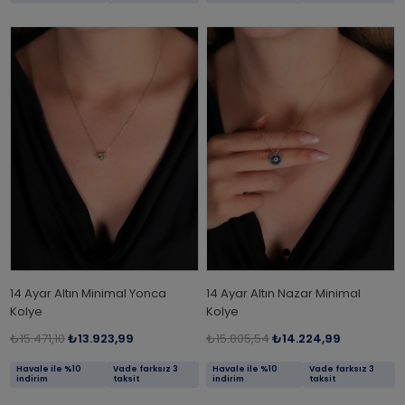
14 Ayar Altın Minimal Yonca
14 Ayar Altın Nazar Minimal
Kolye
Kolye
₺15.471,10
₺13.923,99
₺15.805,54
₺14.224,99
Havale ile %10
Vade farksız 3
Havale ile %10
Vade farksız 3
indirim
taksit
indirim
taksit