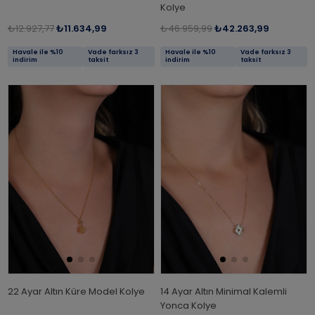
Kolye
₺12.927,77
₺11.634,99
₺46.959,99
₺42.263,99
Havale ile %10
Vade farksız 3
Havale ile %10
Vade farksız 3
indirim
taksit
indirim
taksit
22 Ayar Altın Küre Model Kolye
14 Ayar Altın Minimal Kalemli
Yonca Kolye