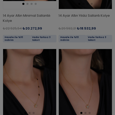
14 Ayar Altın Minimal Sallantılı
14 Ayar Altın Yıldız Sallantı Kolye
Kolye
₺22.525,54
₺20.272,99
₺20.592,21
₺18.532,99
Havale ile %10
Vade farksız 3
Havale ile %10
Vade farksız 3
indirim
taksit
indirim
taksit