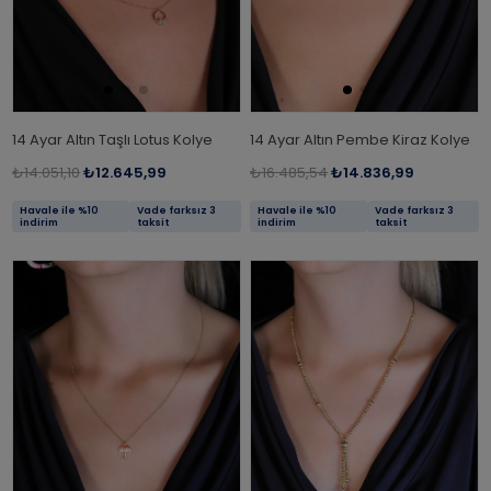
14 Ayar Altın Taşlı Lotus Kolye
14 Ayar Altın Pembe Kiraz Kolye
₺14.051,10
₺12.645,99
₺16.485,54
₺14.836,99
Havale ile %10
Vade farksız 3
Havale ile %10
Vade farksız 3
indirim
taksit
indirim
taksit