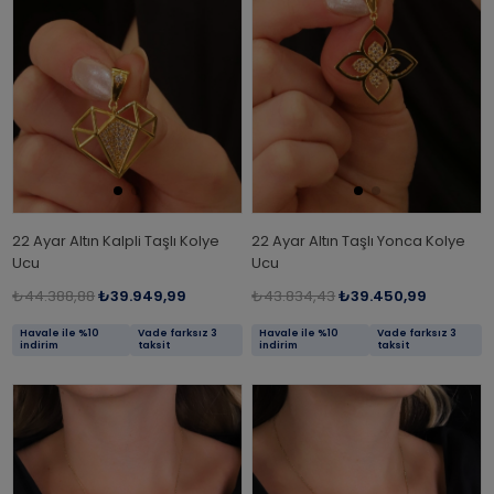
22 Ayar Altın Kalpli Taşlı Kolye
22 Ayar Altın Taşlı Yonca Kolye
Ucu
Ucu
₺44.388,88
₺39.949,99
₺43.834,43
₺39.450,99
Havale ile %10
Vade farksız 3
Havale ile %10
Vade farksız 3
indirim
taksit
indirim
taksit