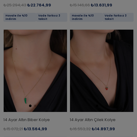
₺25.294,43
₺22.764,99
₺15.146,66
₺13.631,99
Havale ile %10
Vade farksız 3
Havale ile %10
Vade farksız 3
indirim
taksit
indirim
taksit
14 Ayar Altın Biber Kolye
14 Ayar Altın Çilek Kolye
₺15.072,21
₺13.564,99
₺16.553,32
₺14.897,99