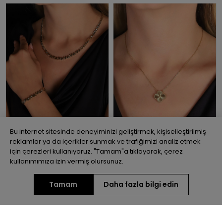
Bu internet sitesinde deneyiminizi geliştirmek, kişiselleştirilmiş
reklamlar ya da içerikler sunmak ve trafiğimizi analiz etmek
22 Ayar Altın Kristal Kesim
14 Ayar Altın İtalyan Yonca Kolye
için çerezleri kullanıyoruz. "Tamam"a tıklayarak, çerez
Tasarım Kolye
kullanımımıza izin vermiş olursunuz.
₺278.134,43
₺250.320,99
₺26.812,21
₺24.130,99
Tamam
Daha fazla bilgi edin
Havale ile %10
Vade farksız 3
Havale ile %10
Vade farksız 3
indirim
taksit
indirim
taksit