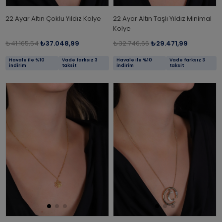
22 Ayar Altın Çoklu Yıldız Kolye
22 Ayar Altın Taşlı Yıldız Minimal
Kolye
₺41.165,54
₺37.048,99
₺32.746,66
₺29.471,99
Havale ile %10
Vade farksız 3
Havale ile %10
Vade farksız 3
indirim
taksit
indirim
taksit