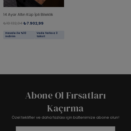
14 Ayar Altın Küp İpli Bileklik
₺10.132,04
₺7.902,99
Havale ile %10
Vade farksız 3
indirim
taksit
Abone Ol Fırsatları
Kaçırma
Özel teklifler ve daha fazlası için bültenimize abone olun!