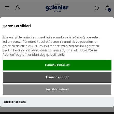
0
Ana sayfa
/
Küpe
/
Pırlanta Küpe
/
Pırlanta Suyolu Küpe
Çerez Tercihleri
Pırlanta Suyolu Küpe
Size en iyi deneyimi sunmak için zorunlu ve isteğe bağlı çerezler
kullanıyoruz. “Tümünü kabul et” derseniz analitik ve pazarlama
çerezleri de etkinleşir. “Tümünü reddet” yalnızca zorunlu çerezleri
bırakır. Tercihlerinizi dilediğiniz zaman sayfanın altındaki “Çerez
14 Ayar
Ayarları” bağlantısından değiştirebilirsiniz.
Tümünü kabul et
22 Ayar
Tümünü reddet
Tercihleri yönet
Gizlilik Politikası