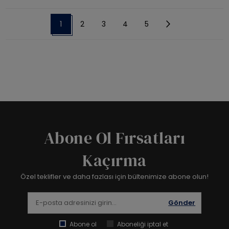
1
2
3
4
5
Abone Ol Fırsatları
Kaçırma
Özel teklifler ve daha fazlası için bültenimize abone olun!
Gönder
Abone ol
Aboneliği iptal et