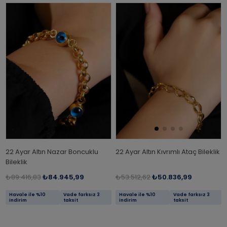
22 Ayar Altın Nazar Boncuklu
22 Ayar Altın Kıvrımlı Ataç Bileklik
Bileklik
₺89.416,83
₺84.945,99
₺53.512,62
₺50.836,99
Havale ile %10
Vade farksız 3
Havale ile %10
Vade farksız 3
indirim
taksit
indirim
taksit