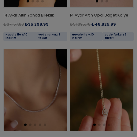
14 Ayar Altın Yonca Bileklik
14 Ayar Altın Opal Baget Kolye
₺37.157,88
₺35.299,99
₺51.395,78
₺48.825,99
Havale ile %10
Vade farksız 3
Havale ile %10
Vade farksız 3
indirim
taksit
indirim
taksit