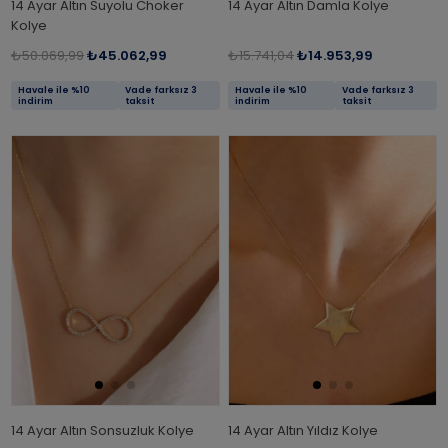
14 Ayar Altın Suyolu Choker
14 Ayar Altın Damla Kolye
Kolye
₺50.069,99
₺45.062,99
₺15.741,04
₺14.953,99
Havale ile %10
Vade farksız 3
Havale ile %10
Vade farksız 3
indirim
taksit
indirim
taksit
14 Ayar Altın Sonsuzluk Kolye
14 Ayar Altın Yıldız Kolye