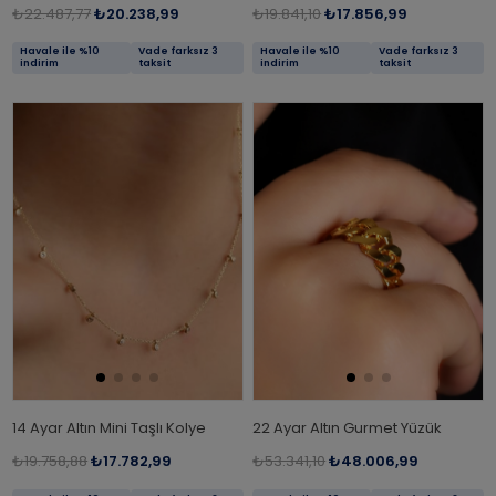
₺22.487,77
₺20.238,99
₺19.841,10
₺17.856,99
Havale ile %10
Vade farksız 3
Havale ile %10
Vade farksız 3
indirim
taksit
indirim
taksit
14 Ayar Altın Mini Taşlı Kolye
22 Ayar Altın Gurmet Yüzük
₺19.758,88
₺17.782,99
₺53.341,10
₺48.006,99