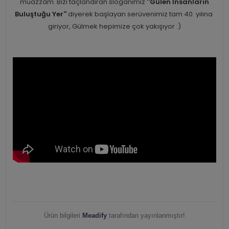
muazzam. Bizi taçlandıran sloganımız
''Gülen İnsanların
Buluştuğu Yer''
diyerek başlayan serüvenimiz tam 40. yılına
giriyor, Gülmek hepimize çok yakışıyor :)
Ürün bilgileri
Meadify
tarafından yayınlanmıştır!