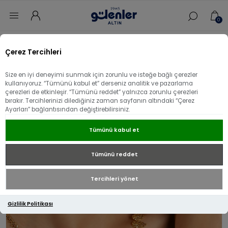
0
Ana sayfa
/
Set & Takım
/
Tasarım Altın Setler
/
Çerez Tercihleri
22 Ayar Altın Kalemli Set
Size en iyi deneyimi sunmak için zorunlu ve isteğe bağlı çerezler
22 Ayar Altın Kalemli Set
kullanıyoruz. “Tümünü kabul et” derseniz analitik ve pazarlama
çerezleri de etkinleşir. “Tümünü reddet” yalnızca zorunlu çerezleri
bırakır. Tercihlerinizi dilediğiniz zaman sayfanın altındaki “Çerez
Ayarları” bağlantısından değiştirebilirsiniz.
Tümünü kabul et
Tümünü reddet
Tercihleri yönet
Gizlilik Politikası