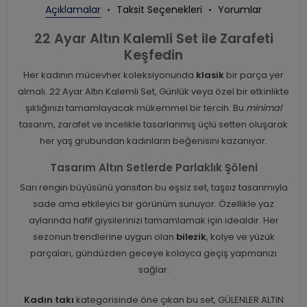
Açıklamalar
Taksit Seçenekleri
Yorumlar
22 Ayar Altın Kalemli Set ile Zarafeti
Keşfedin
Her kadının mücevher koleksiyonunda
klasik
bir parça yer
almalı. 22 Ayar Altın Kalemli Set, Günlük veya özel bir etkinlikte
şıklığınızı tamamlayacak mükemmel bir tercih. Bu
minimal
tasarım, zarafet ve incelikle tasarlanmış üçlü setten oluşarak
her yaş grubundan kadınların beğenisini kazanıyor.
Tasarım Altın Setlerde Parlaklık Şöleni
Sarı rengin büyüsünü yansıtan bu eşsiz set, taşsız tasarımıyla
sade ama etkileyici bir görünüm sunuyor. Özellikle yaz
aylarında hafif giysilerinizi tamamlamak için idealdir. Her
sezonun trendlerine uygun olan
bilezik
, kolye ve yüzük
parçaları, gündüzden geceye kolayca geçiş yapmanızı
sağlar.
Kadın takı
kategorisinde öne çıkan bu set, GÜLENLER ALTIN