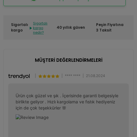
Sigortalı
Sigortalı
Peşin Fiyatına
40 yıllık güven
kargo
kargo
3 Taksit
nedir?
MÜŞTERİ DEĞERLENDİRMELERİ
|
|
**** ****
|
21.08.2024
Ürün çok güzel ve şık . İçerisinde garanti belgesiyle 
birlikte geliyor . Hızlı kargolama ve fıstık hediyeniz 
için de çok teşekkürler 🌸