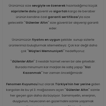
Ürünümüz size
sevgiyle ve özenerek
hazırladığımız küçük
süprizlerle dolu
güvenli ve
sigortalı
kargo ile beraber
ürünün kendine özel
garanti sertifikası'
yla size
gelecektir.''
Gülenler Altın
'' size güvenli bir alışverişi garanti
eder.
Ürünümüzün
fiyatını en uygun
şekilde sunup sizlerle
ürünlerimizi buluşturmak istemekteyiz. Çok kar değil daha
çok ''
Müşteri Memnuniyeti
'' hedefliyoruz.
''
Gülenler Altın
'' 3 nesildir hizmet veren bir aile şirketidir.
Burada minumum kar marjları ile satış yapıp ''
Sizi
Kazanmak
'' her zaman önceliğimizdir.
Fenomen Kuyumcu
'nuz olarak
Türkiye'nin her yerine
giden
kargoları ile bu yıl 3. mağazasını açan ''
Gülenler Altın
'' sizinle
her geçen gün daha da büyüyor. Samimiyetin, enerjinin,
duygunun, heyecanın en güzel halini sizinle yaşamak