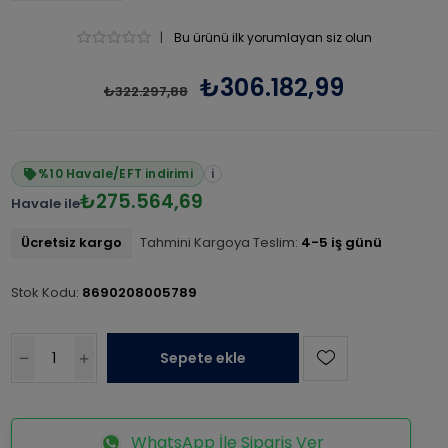
|
Bu ürünü ilk yorumlayan siz olun
₺306.182,99
₺322.297,88
%10 Havale/EFT indirimi
i
₺275.564,69
Havale ile
Ücretsiz kargo
Tahmini Kargoya Teslim:
4-5 iş günü
Stok Kodu:
8690208005789
Sepete ekle
WhatsApp İle Sipariş Ver