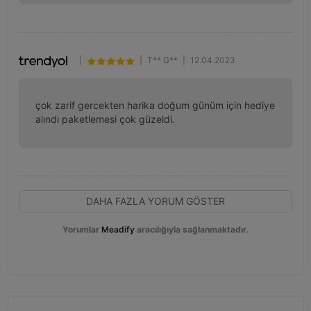
|
|
T** G**
|
12.04.2023
çok zarif gercekten harika doğum günüm için hediye 
alındı paketlemesi çok güzeldi.
DAHA FAZLA YORUM GÖSTER
Yorumlar
Meadify
aracılığıyla sağlanmaktadır.