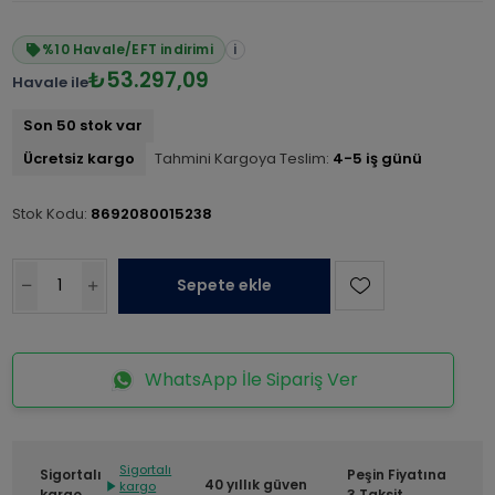
%10 Havale/EFT indirimi
i
₺53.297,09
Havale ile
Son 50 stok var
Ücretsiz kargo
Tahmini Kargoya Teslim:
4-5 iş günü
Stok Kodu:
8692080015238
Sepete ekle
WhatsApp İle Sipariş Ver
Sigortalı
Sigortalı
Peşin Fiyatına
40 yıllık güven
kargo
kargo
3 Taksit