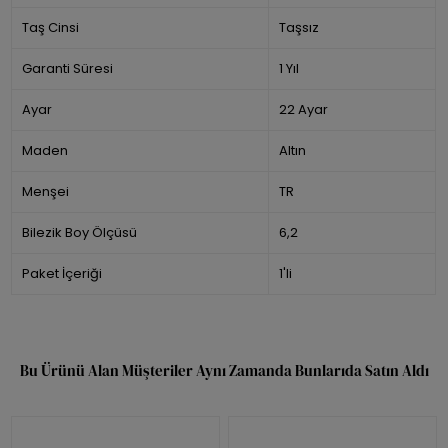
Taş Cinsi
Taşsız
Garanti Süresi
1 Yıl
Ayar
22 Ayar
Maden
Altın
Menşei
TR
Bilezik Boy Ölçüsü
6,2
Paket İçeriği
1'li
Bu Ürünü Alan Müşteriler Aynı Zamanda Bunlarıda Satın Aldı