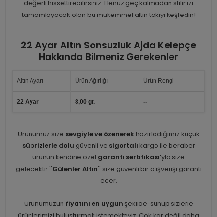
değerli hissettirebilirsiniz. Henüz geç kalmadan stilinizi
tamamlayacak olan bu mükemmel altın takıyı keşfedin!
22 Ayar Altın Sonsuzluk Ajda Kelepçe
Hakkında Bilmeniz Gerekenler
Altın Ayarı
Ürün Ağırlığı
Ürün Rengi
22 Ayar
8,00 gr.
--
Ürünümüz size
sevgiyle ve özenerek
hazırladığımız küçük
süprizlerle dolu
güvenli ve
sigortalı
kargo ile beraber
ürünün kendine özel
garanti sertifikası'
yla size
gelecektir.''
Gülenler Altın
'' size güvenli bir alışverişi garanti
eder.
Ürünümüzün
fiyatını en uygun
şekilde sunup sizlerle
ürünlerimizi buluşturmak istemekteyiz. Çok kar değil daha