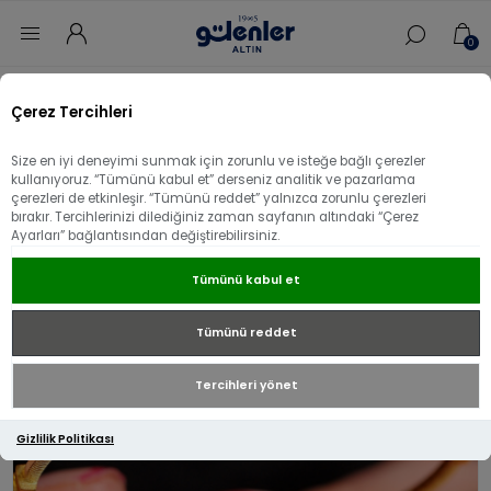
0
Ana sayfa
/
Kelepçe
/
Ajda Altın Kelepçe
/
Çerez Tercihleri
22 Ayar Altın Sonsuzluk Ajda Kelepçe
Size en iyi deneyimi sunmak için zorunlu ve isteğe bağlı çerezler
22 Ayar Altın Sonsuzluk Ajda Kelepçe
kullanıyoruz. “Tümünü kabul et” derseniz analitik ve pazarlama
çerezleri de etkinleşir. “Tümünü reddet” yalnızca zorunlu çerezleri
bırakır. Tercihlerinizi dilediğiniz zaman sayfanın altındaki “Çerez
Ayarları” bağlantısından değiştirebilirsiniz.
Tümünü kabul et
Tümünü reddet
Tercihleri yönet
Gizlilik Politikası