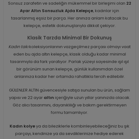
Sonsuz zarafetin ve sadeliğin mükemmel bir birleşimi olan
22
Ayar Altın Sonsuzluk Ajda Kelepçe
, kadınlar için
tasarlanmış eşsiz bir parça. Her anınıza anlam katacak bu
kelepçe, estetik dokunuşlarıyla dikkat çekiyor.
Klasik Tarzda Minimal Bir Dokunuş
Kadın takı
koleksiyonlarının vazgeçilmez parçası olmayı vaat
eden bu ajda altın kelepçe, klasik olduğu kadar minimal
tasarımıyla da fark yaratıyor. Parlak yüzeyi sayesinde ışıl ışıl
bir görünüm sunan kelepçe, günlük kullanımdan özel
anlarınıza kadar her ortamda rahatlıkla tercih edilebilir.
GÜLENLER ALTIN güvencesiyle satışa sunulan bu ürün, sağlam
yapısı ve 22 ayar
altın
içeriğiyle uzun yıllar yanınızda olacak.
Göz alıcı tasarımını, dayanıklılığı ve bakım gerektirmeyen
formu tamamlıyor.
Kadın kolye
ya da bileziklerle kombinleyebileceğiniz bu şık
parçayı, kendinize ya da sevdiklerinize hediye ederek