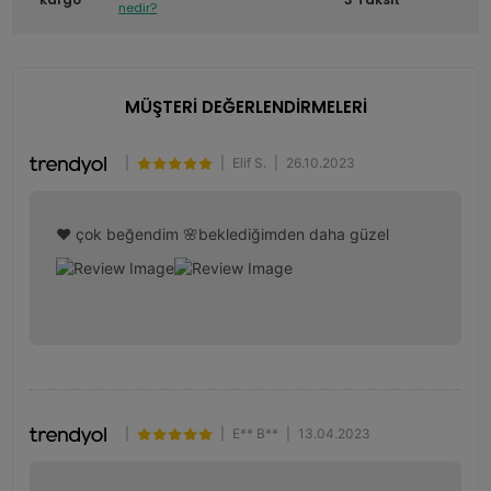
nedir?
MÜŞTERİ DEĞERLENDİRMELERİ
|
|
Elif S.
|
26.10.2023
❤️ çok beğendim 🌸beklediğimden daha güzel
|
|
E** B**
|
13.04.2023