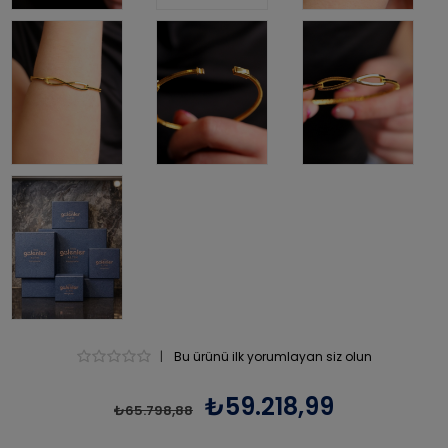
|
Bu ürünü ilk yorumlayan siz olun
₺59.218,99
₺65.798,88