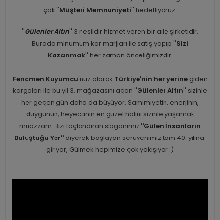
çok ''
Müşteri Memnuniyeti
'' hedefliyoruz.
''
Gülenler Altın
'' 3 nesildir hizmet veren bir aile şirketidir.
Burada minumum kar marjları ile satış yapıp ''
Sizi
Kazanmak
'' her zaman önceliğimizdir.
Fenomen Kuyumcu
'nuz olarak
Türkiye'nin her yerine
giden
kargoları ile bu yıl 3. mağazasını açan ''
Gülenler Altın
'' sizinle
her geçen gün daha da büyüyor. Samimiyetin, enerjinin,
duygunun, heyecanın en güzel halini sizinle yaşamak
muazzam. Bizi taçlandıran sloganımız
''Gülen İnsanların
Buluştuğu Yer''
diyerek başlayan serüvenimiz tam 40. yılına
giriyor, Gülmek hepimize çok yakışıyor :)