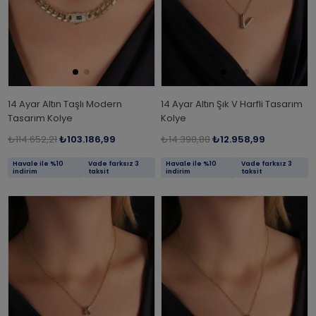
14 Ayar Altın Taşlı Modern
14 Ayar Altın Şık V Harfli Tasarım
Tasarım Kolye
Kolye
₺114.652,21
₺103.186,99
₺14.398,88
₺12.958,99
Havale ile %10
Vade farksız 3
Havale ile %10
Vade farksız 3
indirim
taksit
indirim
taksit