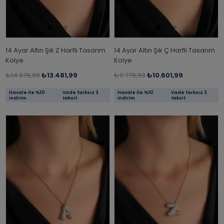
14 Ayar Altın Şık Z Harfli Tasarım
14 Ayar Altın Şık Ç Harfli Tasarım
Kolye
Kolye
₺14.979,99
₺13.481,99
₺11.779,99
₺10.601,99
Havale ile %10
Vade farksız 3
Havale ile %10
Vade farksız 3
indirim
taksit
indirim
taksit