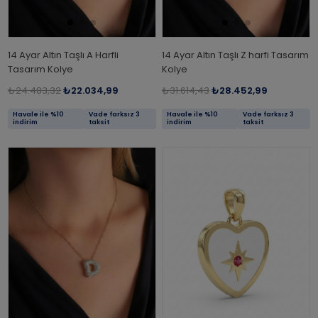
14 Ayar Altın Taşlı A Harfli
14 Ayar Altın Taşlı Z harfi Tasarım
Tasarım Kolye
Kolye
₺24.483,32
₺22.034,99
₺31.614,43
₺28.452,99
Havale ile %10
Vade farksız 3
Havale ile %10
Vade farksız 3
indirim
taksit
indirim
taksit