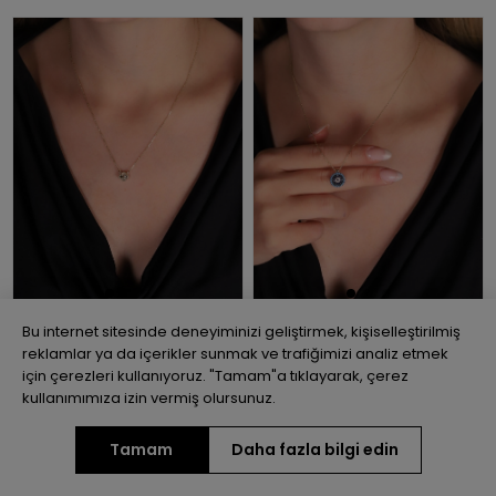
Bu internet sitesinde deneyiminizi geliştirmek, kişiselleştirilmiş
14 Ayar Altın Minimal Yonca
14 Ayar Altın Nazar Minimal
reklamlar ya da içerikler sunmak ve trafiğimizi analiz etmek
Kolye
Kolye
için çerezleri kullanıyoruz. "Tamam"a tıklayarak, çerez
kullanımımıza izin vermiş olursunuz.
₺15.471,10
₺13.923,99
₺15.805,54
₺14.224,99
Havale ile %10
Vade farksız 3
Havale ile %10
Vade farksız 3
Tamam
Daha fazla bilgi edin
indirim
taksit
indirim
taksit