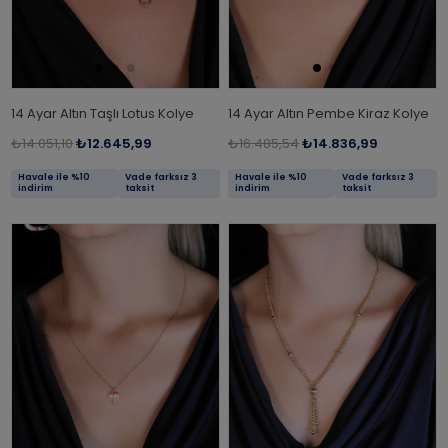
14 Ayar Altın Taşlı Lotus Kolye
14 Ayar Altın Pembe Kiraz Kolye
₺14.051,10
₺12.645,99
₺16.485,54
₺14.836,99
Havale ile %10
Vade farksız 3
Havale ile %10
Vade farksız 3
indirim
taksit
indirim
taksit