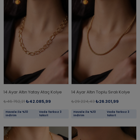
14 Ayar Altın Yatay Ataç Kolye
14 Ayar Altın Toplu Sıralı Kolye
₺46.762,21
₺42.085,99
₺29.224,43
₺26.301,99
Havale ile %10
Vade farksız 3
Havale ile %10
Vade farksız 3
indirim
taksit
indirim
taksit