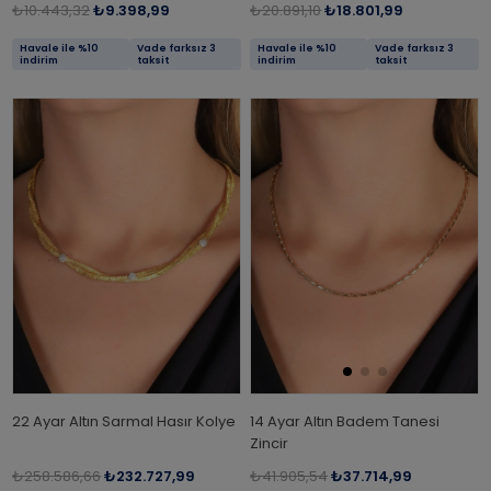
₺10.443,32
₺9.398,99
₺20.891,10
₺18.801,99
Havale ile %10
Vade farksız 3
Havale ile %10
Vade farksız 3
indirim
taksit
indirim
taksit
22 Ayar Altın Sarmal Hasır Kolye
14 Ayar Altın Badem Tanesi
Zincir
₺258.586,66
₺232.727,99
₺41.905,54
₺37.714,99