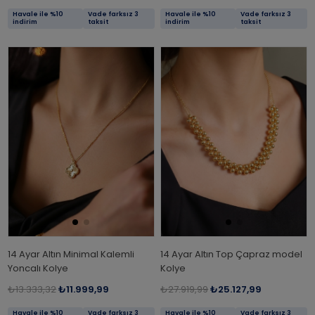
Havale ile %10
Vade farksız 3
Havale ile %10
Vade farksız 3
indirim
taksit
indirim
taksit
14 Ayar Altın Minimal Kalemli
14 Ayar Altın Top Çapraz model
Yoncalı Kolye
Kolye
₺13.333,32
₺11.999,99
₺27.919,99
₺25.127,99
Havale ile %10
Vade farksız 3
Havale ile %10
Vade farksız 3