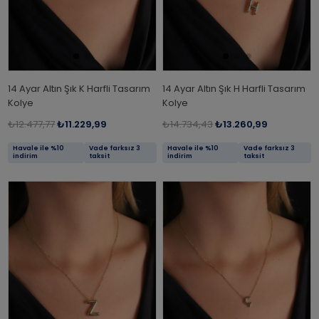
14 Ayar Altın Şık K Harfli Tasarım
14 Ayar Altın Şık H Harfli Tasarım
Kolye
Kolye
₺12.477,77
₺11.229,99
₺14.734,43
₺13.260,99
Havale ile %10
Vade farksız 3
Havale ile %10
Vade farksız 3
indirim
taksit
indirim
taksit