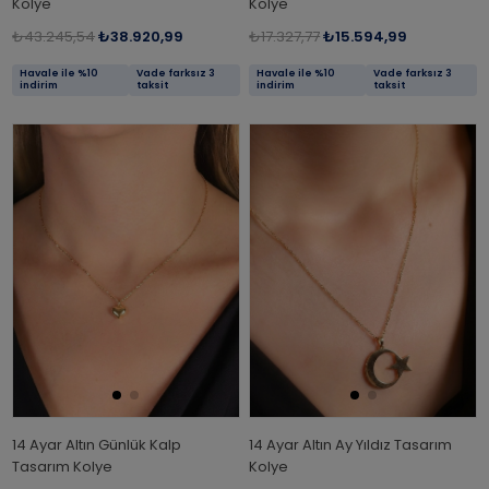
Kolye
Kolye
₺43.245,54
₺38.920,99
₺17.327,77
₺15.594,99
Havale ile %10
Vade farksız 3
Havale ile %10
Vade farksız 3
indirim
taksit
indirim
taksit
14 Ayar Altın Günlük Kalp
14 Ayar Altın Ay Yıldız Tasarım
Tasarım Kolye
Kolye