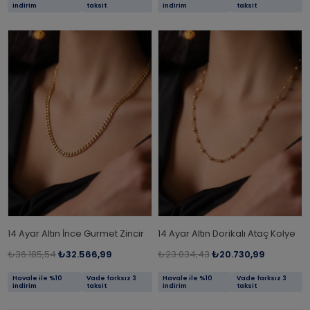
indirim
taksit
indirim
taksit
14 Ayar Altın İnce Gurmet Zincir
14 Ayar Altın Dorikalı Ataç Kolye
₺36.185,54
₺32.566,99
₺23.034,43
₺20.730,99
Havale ile %10
Vade farksız 3
Havale ile %10
Vade farksız 3
indirim
taksit
indirim
taksit