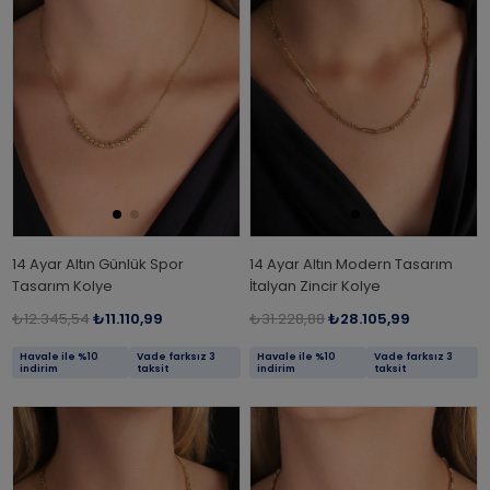
14 Ayar Altın Günlük Spor
14 Ayar Altın Modern Tasarım
Tasarım Kolye
İtalyan Zincir Kolye
₺12.345,54
₺11.110,99
₺31.228,88
₺28.105,99
Havale ile %10
Vade farksız 3
Havale ile %10
Vade farksız 3
indirim
taksit
indirim
taksit