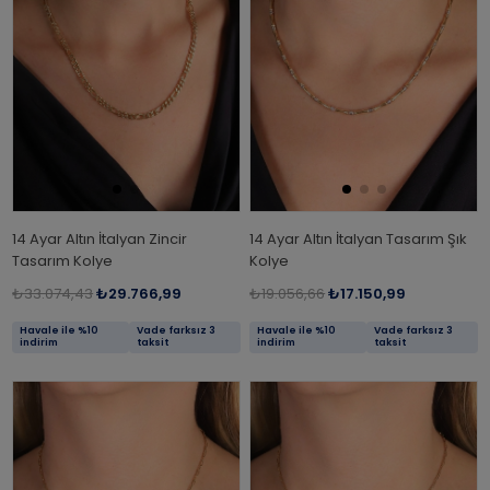
14 Ayar Altın İtalyan Zincir
14 Ayar Altın İtalyan Tasarım Şık
Tasarım Kolye
Kolye
₺33.074,43
₺29.766,99
₺19.056,66
₺17.150,99
Havale ile %10
Vade farksız 3
Havale ile %10
Vade farksız 3
indirim
taksit
indirim
taksit