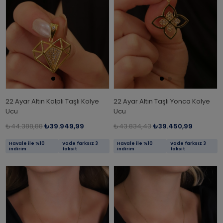
22 Ayar Altın Kalpli Taşlı Kolye
22 Ayar Altın Taşlı Yonca Kolye
Ucu
Ucu
₺44.388,88
₺39.949,99
₺43.834,43
₺39.450,99
Havale ile %10
Vade farksız 3
Havale ile %10
Vade farksız 3
indirim
taksit
indirim
taksit