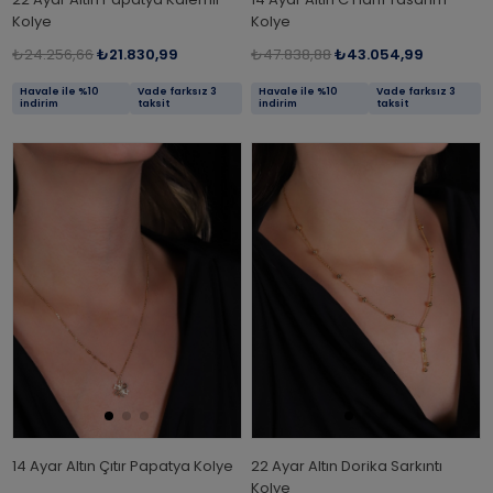
Kolye
Kolye
₺24.256,66
₺21.830,99
₺47.838,88
₺43.054,99
Havale ile %10
Vade farksız 3
Havale ile %10
Vade farksız 3
indirim
taksit
indirim
taksit
14 Ayar Altın Çıtır Papatya Kolye
22 Ayar Altın Dorika Sarkıntı
Kolye