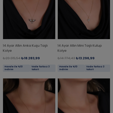
14 Ayar Altın Anka Kuşu Taşlı
14 Ayar Altın Mini Taşlı Kutup
Kolye
Kolye
₺20.315,54
₺18.283,99
₺14.774,43
₺13.296,99
Havale ile %10
Vade farksız 3
Havale ile %10
Vade farksız 3
indirim
taksit
indirim
taksit