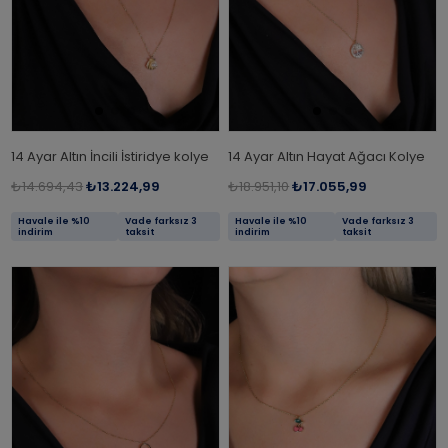
14 Ayar Altın İncili İstiridye kolye
14 Ayar Altın Hayat Ağacı Kolye
₺14.694,43
₺13.224,99
₺18.951,10
₺17.055,99
Havale ile %10
Vade farksız 3
Havale ile %10
Vade farksız 3
indirim
taksit
indirim
taksit