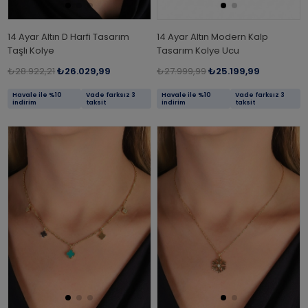
14 Ayar Altın D Harfi Tasarım
14 Ayar Altın Modern Kalp
Taşlı Kolye
Tasarım Kolye Ucu
₺28.922,21
₺26.029,99
₺27.999,99
₺25.199,99
Havale ile %10
Vade farksız 3
Havale ile %10
Vade farksız 3
indirim
taksit
indirim
taksit