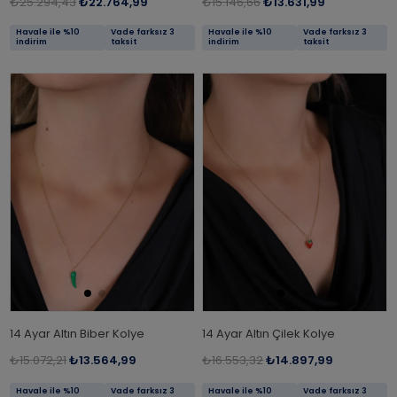
₺25.294,43
₺22.764,99
₺15.146,66
₺13.631,99
Havale ile %10
Vade farksız 3
Havale ile %10
Vade farksız 3
indirim
taksit
indirim
taksit
14 Ayar Altın Biber Kolye
14 Ayar Altın Çilek Kolye
₺15.072,21
₺13.564,99
₺16.553,32
₺14.897,99
Havale ile %10
Vade farksız 3
Havale ile %10
Vade farksız 3