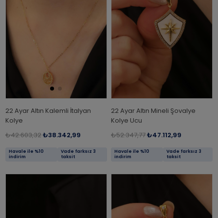
22 Ayar Altın Kalemli İtalyan
22 Ayar Altın Mineli Şovalye
Kolye
Kolye Ucu
₺42.603,32
₺38.342,99
₺52.347,77
₺47.112,99
Havale ile %10
Vade farksız 3
Havale ile %10
Vade farksız 3
indirim
taksit
indirim
taksit