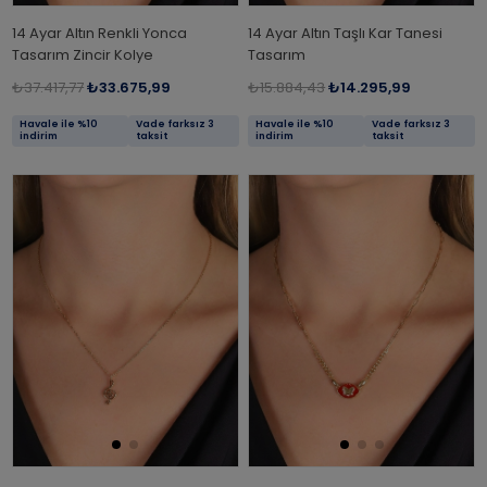
14 Ayar Altın Renkli Yonca
14 Ayar Altın Taşlı Kar Tanesi
Tasarım Zincir Kolye
Tasarım
₺37.417,77
₺33.675,99
₺15.884,43
₺14.295,99
Havale ile %10
Vade farksız 3
Havale ile %10
Vade farksız 3
indirim
taksit
indirim
taksit