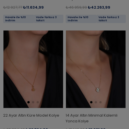
₺12.927,77
₺11.634,99
₺46.959,99
₺42.263,99
Havale ile %10
Vade farksız 3
Havale ile %10
Vade farksız 3
indirim
taksit
indirim
taksit
22 Ayar Altın Küre Model Kolye
14 Ayar Altın Minimal Kalemli
Yonca Kolye