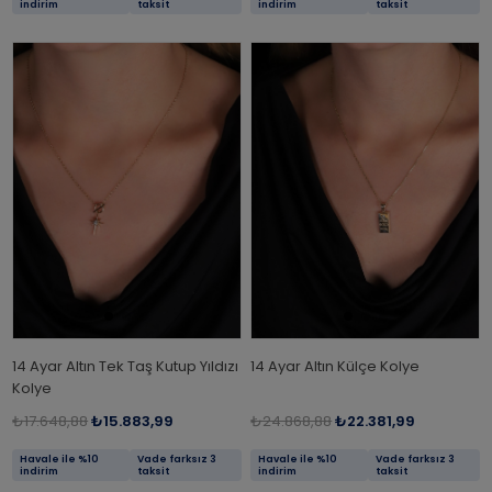
indirim
taksit
indirim
taksit
14 Ayar Altın Tek Taş Kutup Yıldızı
14 Ayar Altın Külçe Kolye
Kolye
₺17.648,88
₺15.883,99
₺24.868,88
₺22.381,99
Havale ile %10
Vade farksız 3
Havale ile %10
Vade farksız 3
indirim
taksit
indirim
taksit