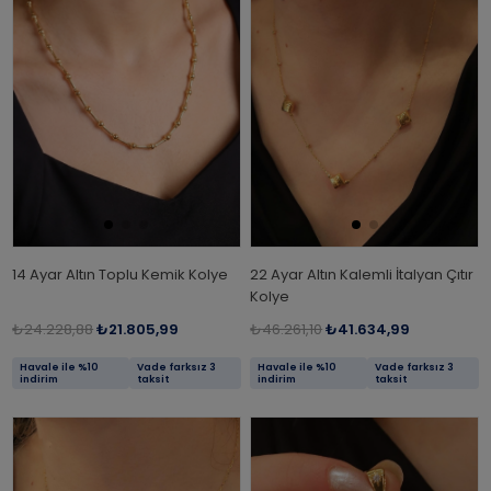
14 Ayar Altın Toplu Kemik Kolye
22 Ayar Altın Kalemli İtalyan Çıtır
Kolye
₺24.228,88
₺21.805,99
₺46.261,10
₺41.634,99
Havale ile %10
Vade farksız 3
Havale ile %10
Vade farksız 3
indirim
taksit
indirim
taksit