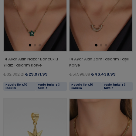
14 Ayar Altın Nazar Boncuklu
14 Ayar Altın Zarif Tasarım Taşlı
Yıldız Tasarım Kolye
Kolye
₺32.302,21
₺29.071,99
₺51.598,88
₺46.438,99
Havale ile %10
Vade farksız 3
Havale ile %10
Vade farksız 3
indirim
taksit
indirim
taksit