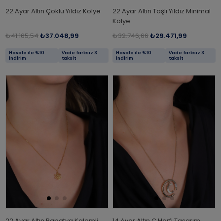
22 Ayar Altın Çoklu Yıldız Kolye
22 Ayar Altın Taşlı Yıldız Minimal
Kolye
₺41.165,54
₺37.048,99
₺32.746,66
₺29.471,99
Havale ile %10
Vade farksız 3
Havale ile %10
Vade farksız 3
indirim
taksit
indirim
taksit
22 Ayar Altın Papatya Kalemli
14 Ayar Altın C Harfi Tasarım