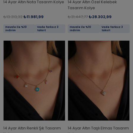
14 Ayar Altın Nota Tasarım Kolye
14 Ayar Altın Özel Kelebek
Tasarım Kolye
₺13.313,32
₺11.981,99
₺31.447,77
₺28.302,99
Havale ile %10
Vade farksız 3
Havale ile %10
Vade farksız 3
indirim
taksit
indirim
taksit
14 Ayar Altın Renkli Şık Tasarım
14 Ayar Altın Taşlı Elmas Tasarım