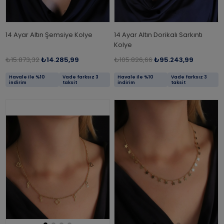
14 Ayar Altın Şemsiye Kolye
14 Ayar Altın Dorikalı Sarkıntı
Kolye
₺15.873,32
₺14.285,99
₺105.826,66
₺95.243,99
Havale ile %10
Vade farksız 3
Havale ile %10
Vade farksız 3
indirim
taksit
indirim
taksit