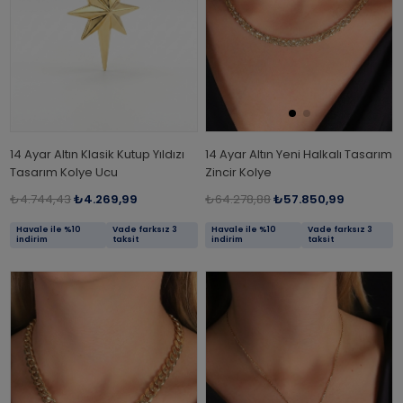
14 Ayar Altın Klasik Kutup Yıldızı
14 Ayar Altın Yeni Halkalı Tasarım
Tasarım Kolye Ucu
Zincir Kolye
₺4.744,43
₺4.269,99
₺64.278,88
₺57.850,99
Havale ile %10
Vade farksız 3
Havale ile %10
Vade farksız 3
indirim
taksit
indirim
taksit