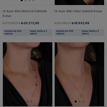
14 Ayar Altın Minimal Sallantılı
14 Ayar Altın Yıldız Sallantı Kolye
Kolye
₺22.525,54
₺20.272,99
₺20.592,21
₺18.532,99
Havale ile %10
Vade farksız 3
Havale ile %10
Vade farksız 3
indirim
taksit
indirim
taksit