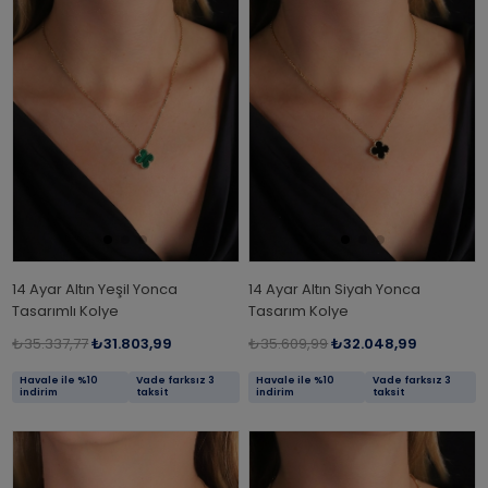
14 Ayar Altın Yeşil Yonca
14 Ayar Altın Siyah Yonca
Tasarımlı Kolye
Tasarım Kolye
₺35.337,77
₺31.803,99
₺35.609,99
₺32.048,99
Havale ile %10
Vade farksız 3
Havale ile %10
Vade farksız 3
indirim
taksit
indirim
taksit