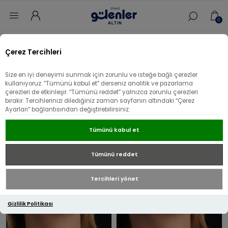
0
Ana sayfa
/
Kolye
Çerez Tercihleri
Kolye
Size en iyi deneyimi sunmak için zorunlu ve isteğe bağlı çerezler
kullanıyoruz. “Tümünü kabul et” derseniz analitik ve pazarlama
çerezleri de etkinleşir. “Tümünü reddet” yalnızca zorunlu çerezleri
bırakır. Tercihlerinizi dilediğiniz zaman sayfanın altındaki “Çerez
14 Ayar
Ayarları” bağlantısından değiştirebilirsiniz.
Tümünü kabul et
22 Ayar
Tümünü reddet
Tercihleri yönet
Gizlilik Politikası